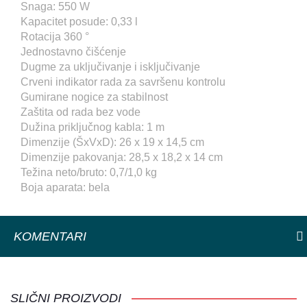
Snaga: 550 W
Kapacitet posude: 0,33 l
Rotacija 360 °
Jednostavno čišćenje
Dugme za uključivanje i isključivanje
Crveni indikator rada za savršenu kontrolu
Gumirane nogice za stabilnost
Zaštita od rada bez vode
Dužina priključnog kabla: 1 m
Dimenzije (ŠxVxD): 26 x 19 x 14,5 cm
Dimenzije pakovanja: 28,5 x 18,2 x 14 cm
Težina neto/bruto: 0,7/1,0 kg
Boja aparata: bela
KOMENTARI
SLIČNI PROIZVODI