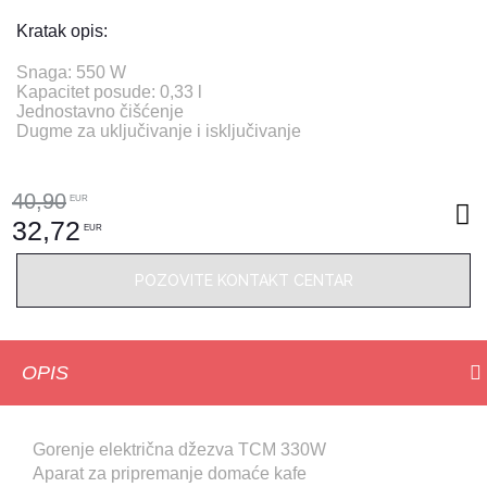
Kratak opis:
Snaga: 550 W
Kapacitet posude: 0,33 l
Jednostavno čišćenje
Dugme za uključivanje i isključivanje
40,90
EUR
32,72
EUR
POZOVITE KONTAKT CENTAR
OPIS
Gorenje električna džezva TCM 330W
Aparat za pripremanje domaće kafe