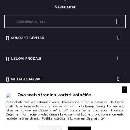
Newsletter
KONTAKT CENTAR
USLOVI PRODAJE
METALAC MARKET
Ova web stranica koristi kolačiće
Dobrodošli! Ova web stranica koristi kolačiće da bi radila pravilno i da bismo
vršili dalja unapređenja stranice sa svrhom poboljšanja Vašeg korisničkog
iskustva. Klikom na „Slažem se“ ili „X“, slažete se sa upotrebom kolačića.
Detaljne informacije o kolačićima i kako da ih isključite u bilo kom momentu
možete naći na stranici
ili klikom na „Saznaj više“.
Politika kolačića