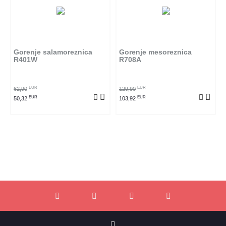
Gorenje salamoreznica
Gorenje mesoreznica
R401W
R708A
EUR
EUR
62,90
129,90
EUR
EUR
50,32
103,92