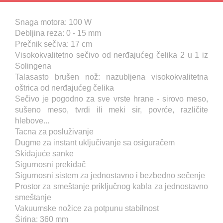
Snaga motora: 100 W
Debljina reza: 0 - 15 mm
Prečnik sečiva: 17 cm
Visokokvalitetno sečivo od nerđajućeg čelika 2 u 1 iz
Solingena
Talasasto brušen nož: nazubljena visokokvalitetna
oštrica od nerđajućeg čelika
Sečivo je pogodno za sve vrste hrane - sirovo meso,
sušeno meso, tvrdi ili meki sir, povrće, različite
hlebove...
Tacna za posluživanje
Dugme za instant uključivanje sa osiguračem
Skidajuće sanke
Sigurnosni prekidač
Sigurnosni sistem za jednostavno i bezbedno sečenje
Prostor za smeštanje priključnog kabla za jednostavno
smeštanje
Vakuumske nožice za potpunu stabilnost
Širina: 360 mm