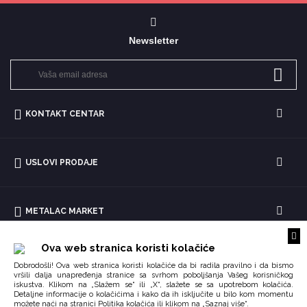
Newsletter
KONTAKT CENTAR
USLOVI PRODAJE
METALAC MARKET
Ova web stranica koristi kolačiće
Dobrodošli! Ova web stranica koristi kolačiće da bi radila pravilno i da bismo
vršili dalja unapređenja stranice sa svrhom poboljšanja Vašeg korisničkog
iskustva. Klikom na „Slažem se“ ili „X“, slažete se sa upotrebom kolačića.
Detaljne informacije o kolačićima i kako da ih isključite u bilo kom momentu
možete naći na stranici
ili klikom na „Saznaj više“.
Politika kolačića