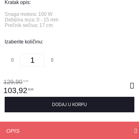
Kratak opis:
Snaga motora: 100 W
Debljina reza: 0 - 15 mm
Prečnik sečiva: 17 cm
Izaberite količinu:
129,90
EUR
103,92
EUR
DODAJ U KORPU
OPIS