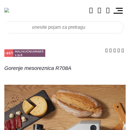
MALI KUĆNI APARATI
-20%
1-31.8.
Gorenje mesoreznica R708A