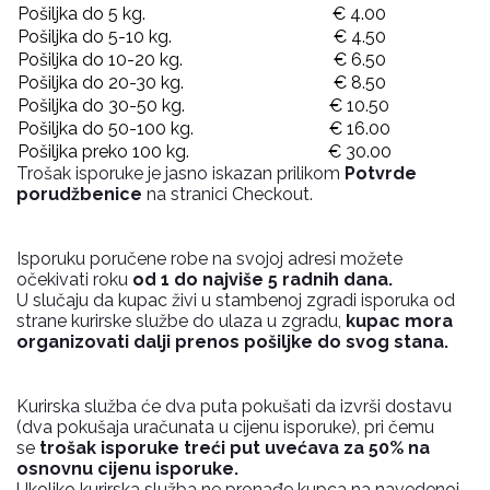
Pošiljka do 5 kg.
€ 4.00
Pošiljka do 5-10 kg.
€ 4.50
Pošiljka do 10-20 kg.
€ 6.50
Pošiljka do 20-30 kg.
€ 8.50
Pošiljka do 30-50 kg.
€ 10.50
Pošiljka do 50-100 kg.
€ 16.00
Pošiljka preko 100 kg.
€ 30.00
Trošak isporuke je jasno iskazan prilikom
Potvrde
porudžbenice
na stranici Checkout.
Isporuku poručene robe na svojoj adresi možete
očekivati roku
od 1 do najviše 5 radnih dana.
U slučaju da kupac živi u stambenoj zgradi isporuka od
strane kurirske službe do ulaza u zgradu,
kupac mora
organizovati dalji prenos pošiljke do svog stana.
Kurirska služba će dva puta pokušati da izvrši dostavu
(dva pokušaja uračunata u cijenu isporuke), pri čemu
se
trošak isporuke treći put uvećava za 50% na
osnovnu cijenu isporuke.
Ukoliko kurirska služba ne pronađe kupca na navedenoj