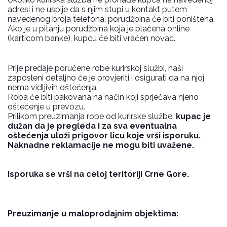
adresi i ne uspije da s njim stupi u kontakt putem
navedenog broja telefona, porudžbina će biti poništena.
Ako je u pitanju porudžbina koja je plaćena online
(karticom banke), kupcu će biti vraćen novac.
Prije predaje poručene robe kurirskoj službi, naši
zaposleni detaljno će je provjeriti i osigurati da na njoj
nema vidljivih oštećenja.
Roba će biti pakovana na način koji sprječava njeno
oštećenje u prevozu.
Prilikom preuzimanja robe od kurirske službe,
kupac je
dužan da je pregleda i za sva eventualna
oštećenja uloži prigovor licu koje vrši isporuku.
Naknadne reklamacije ne mogu biti uvažene.
Isporuka se vrši na celoj teritoriji Crne Gore.
Preuzimanje u maloprodajnim objektima: