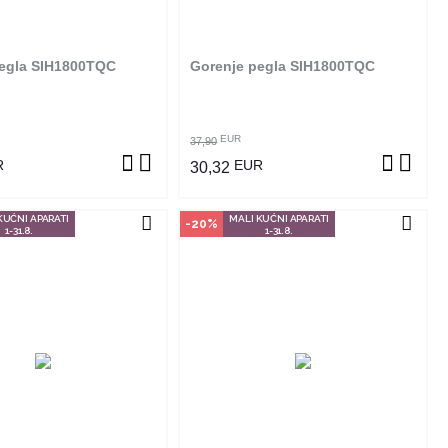
online. Klikom na proizvod
poručiti online. Klikom na proizvod
ite u kojim radnjama ga
provjerite u kojim radnjama ga
možete kupiti.
možete kupiti.
egla SIH1800TQC
Gorenje pegla SIH1800TQC
OGLEDAJ PROIZVOD
POGLEDAJ PROIZVOD
EUR
37,90
R
EUR
30,32
KUĆNI APARATI
MALI KUĆNI APARATI
-20%
1-31.8.
1-31.8.
čin kupovine
Način kupovine
izvod dostupan je samo u
Ovaj proizvod dostupan je samo u
m radnjama i ne može se
odabranim radnjama i ne može se
online. Klikom na proizvod
poručiti online. Klikom na proizvod
ite u kojim radnjama ga
provjerite u kojim radnjama ga
možete kupiti.
možete kupiti.