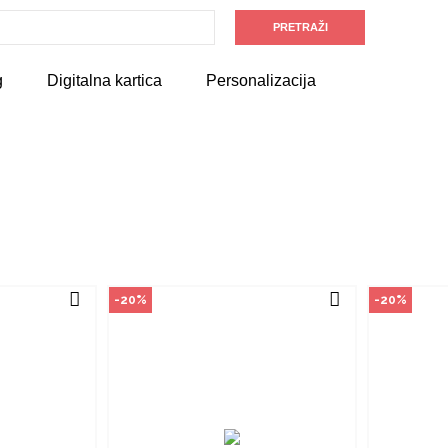
vine
Način kupovine
Na
an je samo u
Ovaj proizvod dostupan je samo u
Ovaj pro
 ne može se
odabranim radnjama i ne može se
odabrani
g
Digitalna kartica
Personalizacija
m na proizvod
poručiti online. Klikom na proizvod
poručiti 
adnjama ga
provjerite u kojim radnjama ga
provjer
ti.
možete kupiti.
ZVOD
POGLEDAJ PROIZVOD
P
-20%
-20%
vine
Način kupovine
Na