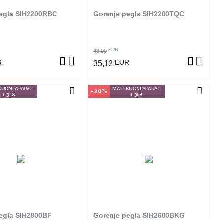
egla SIH2200RBC
Gorenje pegla SIH2200TQC
OGLEDAJ PROIZVOD
POGLEDAJ PROIZVOD
EUR
43,90
R
EUR
35,12
KUĆNI APARATI
MALI KUĆNI APARATI
-20%
1-31.8.
1-31.8.
čin kupovine
Način kupovine
izvod dostupan je samo u
Ovaj proizvod dostupan je samo u
m radnjama i ne može se
odabranim radnjama i ne može se
online. Klikom na proizvod
poručiti online. Klikom na proizvod
ite u kojim radnjama ga
provjerite u kojim radnjama ga
možete kupiti.
možete kupiti.
egla SIH2800BF
Gorenje pegla SIH2600BKG