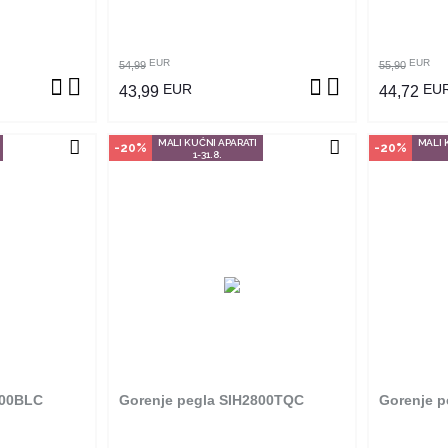
ZVOD
POGLEDAJ PROIZVOD
P
EUR
EUR
54,99
55,90
EUR
EU
43,99
44,72
MALI KUĆNI APARATI
MALI 
-20%
-20%
1-31.8.
vine
an je samo u
 ne može se
m na proizvod
adnjama ga
ti.
600BLC
Gorenje pegla SIH2800TQC
Gorenje p
ZVOD