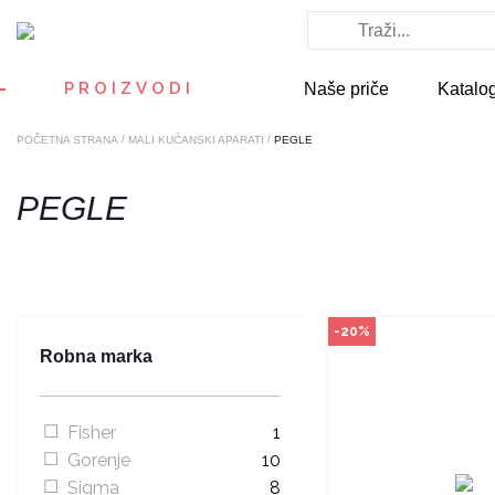
Način kupo
Ovaj proizvod dostup
odabranim radnjama i
PROIZVODI
Naše priče
Katalo
poručiti online. Kliko
provjerite u kojim r
možete kupi
/
/
POČETNA STRANA
MALI KUĆANSKI APARATI
PEGLE
POGLEDAJ PROI
PEGLE
-20%
Robna marka
Fisher
1
Gorenje
10
Način kupo
Sigma
8