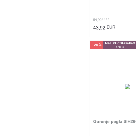
POGLEDAJ PROI
EUR
54,90
EUR
43,92
MALI KUĆNI APARATI
-20%
1-31.8.
Način kupo
Ovaj proizvod dostup
odabranim radnjama i
poručiti online. Kliko
provjerite u kojim r
možete kupi
Gorenje pegla SIH2
POGLEDAJ PROI