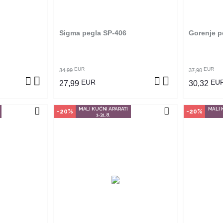
m na proizvod
poručiti online. Klikom na proizvod
poručiti 
adnjama ga
provjerite u kojim radnjama ga
provjer
ti.
možete kupiti.
Sigma pegla SP-406
Gorenje p
ZVOD
POGLEDAJ PROIZVOD
P
EUR
EUR
34,99
37,90
EUR
EU
27,99
30,32
MALI KUĆNI APARATI
MALI 
-20%
-20%
1-31.8.
vine
Način kupovine
Na
an je samo u
Ovaj proizvod dostupan je samo u
Ovaj pro
 ne može se
odabranim radnjama i ne može se
odabrani
m na proizvod
poručiti online. Klikom na proizvod
poručiti 
adnjama ga
provjerite u kojim radnjama ga
provjer
ti.
možete kupiti.