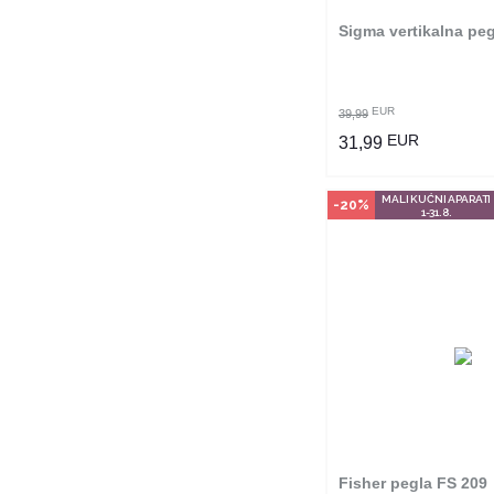
Sigma vertikalna pe
POGLEDAJ PROI
EUR
39,99
EUR
31,99
MALI KUĆNI APARATI
-20%
1-31.8.
Način kupo
Ovaj proizvod dostup
odabranim radnjama i
poručiti online. Kliko
provjerite u kojim r
možete kupi
Fisher pegla FS 209