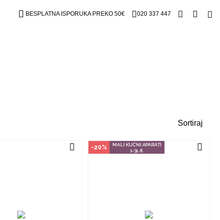
čin kupovine
Način kupovine
BESPLATNA ISPORUKA PREKO 50€
020 337 447
izvod dostupan je samo u
Ovaj proizvod dostupan je samo u
m radnjama i ne može se
odabranim radnjama i ne može se
online. Klikom na proizvod
poručiti online. Klikom na proizvod
ite u kojim radnjama ga
provjerite u kojim radnjama ga
možete kupiti.
možete kupiti.
OGLEDAJ PROIZVOD
POGLEDAJ PROIZVOD
Sortiraj
MALI KUĆNI APARATI
-20%
1-31.8.
čin kupovine
Način kupovine