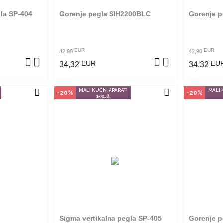
gla SP-404
Gorenje pegla SIH2200BLC
Gorenje p
ZVOD
POGLEDAJ PROIZVOD
P
EUR
EUR
42,90
42,90
EUR
EU
34,32
34,32
MALI KUĆNI APARATI
MALI 
-20%
-20%
1-31.8.
vine
Način kupovine
Na
an je samo u
Ovaj proizvod dostupan je samo u
Ovaj pro
 ne može se
odabranim radnjama i ne može se
odabrani
m na proizvod
poručiti online. Klikom na proizvod
poručiti 
adnjama ga
provjerite u kojim radnjama ga
provjer
ti.
možete kupiti.
Sigma vertikalna pegla SP-405
Gorenje p