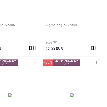
izvod dostupan je samo u
Ovaj proizvod dostupan je samo u
m radnjama i ne može se
odabranim radnjama i ne može se
online. Klikom na proizvod
poručiti online. Klikom na proizvod
ite u kojim radnjama ga
provjerite u kojim radnjama ga
možete kupiti.
možete kupiti.
la SP-407
Sigma pegla SP-401
OGLEDAJ PROIZVOD
POGLEDAJ PROIZVOD
EUR
34,99
R
EUR
27,99
KUĆNI APARATI
MALI KUĆNI APARATI
-20%
1-31.8.
1-31.8.
čin kupovine
Način kupovine
izvod dostupan je samo u
Ovaj proizvod dostupan je samo u
m radnjama i ne može se
odabranim radnjama i ne može se