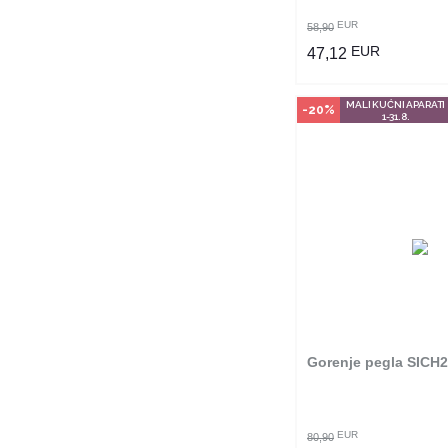
EUR
58,90
EUR
47,12
MALI KUĆNI APARATI
-20%
1-31.8.
Gorenje pegla SICH
EUR
80,90