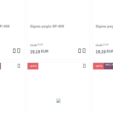
an je samo u
Ovaj proizvod dostupan je samo u
Ovaj pro
 ne može se
odabranim radnjama i ne može se
odabrani
m na proizvod
poručiti online. Klikom na proizvod
poručiti 
adnjama ga
provjerite u kojim radnjama ga
provjer
ti.
možete kupiti.
SP-408
Sigma pegla SP-409
Sigma peg
ZVOD
POGLEDAJ PROIZVOD
P
EUR
EUR
23,99
23,99
EUR
EU
19,19
19,19
MALI 
-20%
-20%
vine
Način kupovine
Na
an je samo u
Ovaj proizvod dostupan je samo u
Ovaj pro
 ne može se
odabranim radnjama i ne može se
odabrani