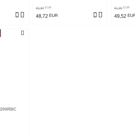
EUR
EUR
60,90
61,90
EUR
EU
48,72
49,52
2200RBC