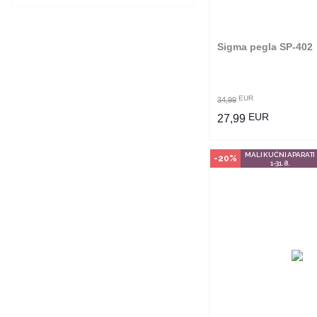
poručiti online. Kliko
provjerite u kojim r
možete kupi
Sigma pegla SP-402
POGLEDAJ PROI
EUR
34,99
EUR
27,99
MALI KUĆNI APARATI
-20%
1-31.8.
Način kupo
Ovaj proizvod dostup
odabranim radnjama i
poručiti online. Kliko
provjerite u kojim r
možete kupi