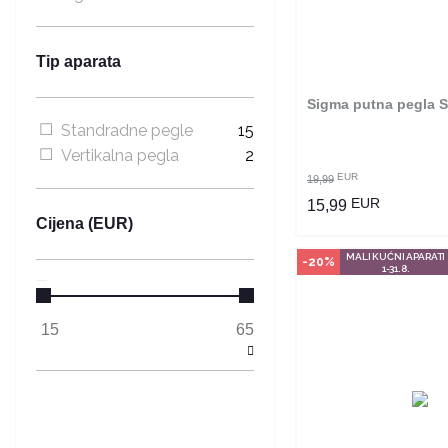
Ovaj proizvod dostup
odabranim radnjama i
poručiti online. Kliko
provjerite u kojim r
Tip aparata
možete kupi
Sigma putna pegla 
POGLEDAJ PROI
Standradne pegle
15
Vertikalna pegla
2
EUR
19,99
EUR
15,99
Cijena (EUR)
MALI KUĆNI APARATI
-20%
1-31.8.
Način kupo
Ovaj proizvod dostup
odabranim radnjama i