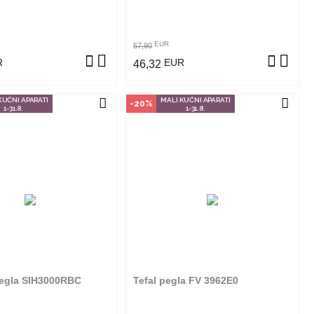
OGLEDAJ PROIZVOD
POGLEDAJ PROIZVOD
EUR
57,90
R
EUR
46,32
KUĆNI APARATI
MALI KUĆNI APARATI
-20%
1-31.8.
1-31.8.
egla SIH3000RBC
Tefal pegla FV 3962E0