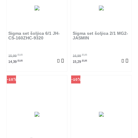
Način kupovine
Način kupovine
Ovaj proizvod dostupan je samo
Ovaj proizvod dostupan je samo
u odabranim radnjama i ne može
u odabranim radnjama i ne može
se poručiti online. Klikom na
se poručiti online. Klikom na
proizvod provjerite u kojim
proizvod provjerite u kojim
radnjama ga možete kupiti.
radnjama ga možete kupiti.
Sigma set šoljica 6/1 JH-
Sigma set šoljica 2/1 MG2-
CS-160ZHC-9320
JASMIN
POGLEDAJ PROIZVOD
POGLEDAJ PROIZVOD
EUR
EUR
15,99
16,99
EUR
EUR
14,39
15,29
-10%
-10%
Način kupovine
Način kupovine
Ovaj proizvod dostupan je samo
Ovaj proizvod dostupan je samo
u odabranim radnjama i ne može
u odabranim radnjama i ne može
se poručiti online. Klikom na
se poručiti online. Klikom na
proizvod provjerite u kojim
proizvod provjerite u kojim
radnjama ga možete kupiti.
radnjama ga možete kupiti.