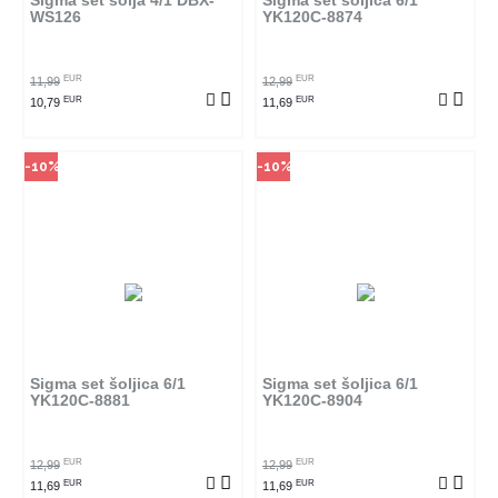
Sigma set šolja 4/1 DBX-
Sigma set šoljica 6/1
WS126
YK120C-8874
POGLEDAJ PROIZVOD
POGLEDAJ PROIZVOD
EUR
EUR
11,99
12,99
EUR
EUR
10,79
11,69
-10%
-10%
Način kupovine
Način kupovine
Ovaj proizvod dostupan je samo
Ovaj proizvod dostupan je samo
u odabranim radnjama i ne može
u odabranim radnjama i ne može
se poručiti online. Klikom na
se poručiti online. Klikom na
proizvod provjerite u kojim
proizvod provjerite u kojim
radnjama ga možete kupiti.
radnjama ga možete kupiti.
Sigma set šoljica 6/1
Sigma set šoljica 6/1
YK120C-8881
YK120C-8904
POGLEDAJ PROIZVOD
POGLEDAJ PROIZVOD
EUR
EUR
12,99
12,99
EUR
EUR
11,69
11,69