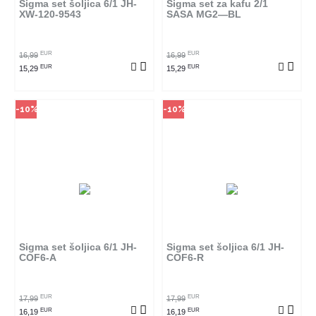
Sigma set šoljica 6/1 JH-
Sigma set za kafu 2/1
XW-120-9543
SASA MG2—BL
POGLEDAJ PROIZVOD
POGLEDAJ PROIZVOD
EUR
EUR
16,99
16,99
EUR
EUR
15,29
15,29
-10%
-10%
Način kupovine
Način kupovine
Ovaj proizvod dostupan je samo
Ovaj proizvod dostupan je samo
u odabranim radnjama i ne može
u odabranim radnjama i ne može
se poručiti online. Klikom na
se poručiti online. Klikom na
proizvod provjerite u kojim
proizvod provjerite u kojim
radnjama ga možete kupiti.
radnjama ga možete kupiti.
Sigma set šoljica 6/1 JH-
Sigma set šoljica 6/1 JH-
COF6-A
COF6-R
POGLEDAJ PROIZVOD
POGLEDAJ PROIZVOD
EUR
EUR
17,99
17,99
EUR
EUR
16,19
16,19