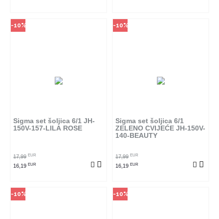
-10%
-10%
Način kupovine
Način kupovine
Ovaj proizvod dostupan je samo
Ovaj proizvod dostupan je samo
u odabranim radnjama i ne može
u odabranim radnjama i ne može
se poručiti online. Klikom na
se poručiti online. Klikom na
proizvod provjerite u kojim
proizvod provjerite u kojim
radnjama ga možete kupiti.
radnjama ga možete kupiti.
Sigma set šoljica 6/1 JH-
Sigma set šoljica 6/1
150V-157-LILA ROSE
ZELENO CVIJEĆE JH-150V-
140-BEAUTY
POGLEDAJ PROIZVOD
POGLEDAJ PROIZVOD
EUR
EUR
17,99
17,99
EUR
EUR
16,19
16,19
-10%
-10%