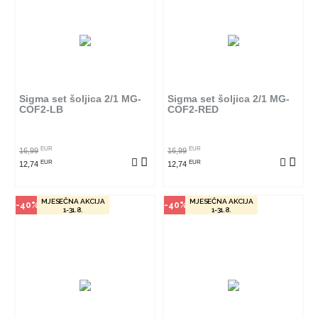
Način kupovine
Način kupovine
Ovaj proizvod dostupan je samo
Ovaj proizvod dostupan je samo
u odabranim radnjama i ne može
u odabranim radnjama i ne može
se poručiti online. Klikom na
se poručiti online. Klikom na
proizvod provjerite u kojim
proizvod provjerite u kojim
radnjama ga možete kupiti.
radnjama ga možete kupiti.
Sigma set šoljica 2/1 MG-
Sigma set šoljica 2/1 MG-
COF2-LB
COF2-RED
POGLEDAJ PROIZVOD
POGLEDAJ PROIZVOD
EUR
EUR
16,99
16,99
EUR
EUR
12,74
12,74
MJESEČNA AKCIJA
MJESEČNA AKCIJA
-40%
-40%
1-31.8.
1-31.8.
Način kupovine
Način kupovine
Ovaj proizvod dostupan je samo
Ovaj proizvod dostupan je samo
u odabranim radnjama i ne može
u odabranim radnjama i ne može
se poručiti online. Klikom na
se poručiti online. Klikom na