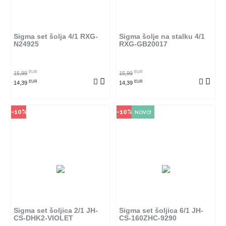
Ovaj proizvod dostupan je samo
Ovaj proizvod dostupan je samo
u odabranim radnjama i ne može
u odabranim radnjama i ne može
se poručiti online. Klikom na
se poručiti online. Klikom na
proizvod provjerite u kojim
proizvod provjerite u kojim
radnjama ga možete kupiti.
radnjama ga možete kupiti.
Sigma set šolja 4/1 RXG-
Sigma šolje na stalku 4/1
N24925
RXG-GB20017
POGLEDAJ PROIZVOD
POGLEDAJ PROIZVOD
EUR
EUR
15,99
15,99
EUR
EUR
14,39
14,39
-10%
-10%
NOVO!
Način kupovine
Način kupovine
Ovaj proizvod dostupan je samo
Ovaj proizvod dostupan je samo
u odabranim radnjama i ne može
u odabranim radnjama i ne može
se poručiti online. Klikom na
se poručiti online. Klikom na
proizvod provjerite u kojim
proizvod provjerite u kojim
radnjama ga možete kupiti.
radnjama ga možete kupiti.
Sigma set šoljica 2/1 JH-
Sigma set šoljica 6/1 JH-
CS-DHK2-VIOLET
CS-160ZHC-9290