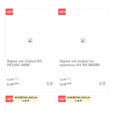
-10%
-10%
Način kupovine
Način kupovine
Ovaj proizvod dostupan je samo
Ovaj proizvod dostupan je samo
u odabranim radnjama i ne može
u odabranim radnjama i ne može
se poručiti online. Klikom na
se poručiti online. Klikom na
proizvod provjerite u kojim
proizvod provjerite u kojim
radnjama ga možete kupiti.
radnjama ga možete kupiti.
Sigma set šoljica 6/1
Sigma set šoljica za
YK120C-8898
espresso 4/1 RX-BR380
POGLEDAJ PROIZVOD
POGLEDAJ PROIZVOD
EUR
EUR
12,99
12,99
EUR
EUR
11,69
11,69
MJESEČNA AKCIJA
MJESEČNA AKCIJA
-25%
-25%
1-31.8.
1-31.8.