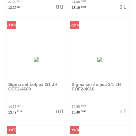
EUR
EUR
21,99
21,99
EUR
EUR
13,19
13,19
-10%
-10%
Način kupovine
Način kupovine
Ovaj proizvod dostupan je samo
Ovaj proizvod dostupan je samo
u odabranim radnjama i ne može
u odabranim radnjama i ne može
se poručiti online. Klikom na
se poručiti online. Klikom na
proizvod provjerite u kojim
proizvod provjerite u kojim
radnjama ga možete kupiti.
radnjama ga možete kupiti.
Sigma set šoljica 2/1 JH-
Sigma set šoljica 2/1 JH-
COF2-4609
COF2-4616
POGLEDAJ PROIZVOD
POGLEDAJ PROIZVOD
EUR
EUR
14,99
14,99
EUR
EUR
13,49
13,49
-10%
-10%