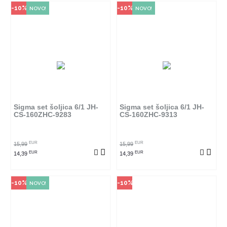
-10%
-10%
NOVO!
NOVO!
Način kupovine
Način kupovine
Ovaj proizvod dostupan je samo
Ovaj proizvod dostupan je samo
u odabranim radnjama i ne može
u odabranim radnjama i ne može
se poručiti online. Klikom na
se poručiti online. Klikom na
proizvod provjerite u kojim
proizvod provjerite u kojim
radnjama ga možete kupiti.
radnjama ga možete kupiti.
Sigma set šoljica 6/1 JH-
Sigma set šoljica 6/1 JH-
CS-160ZHC-9283
CS-160ZHC-9313
POGLEDAJ PROIZVOD
POGLEDAJ PROIZVOD
EUR
EUR
15,99
15,99
EUR
EUR
14,39
14,39
-10%
-10%
NOVO!