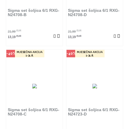
proizvod provjerite u kojim
proizvod provjerite u kojim
radnjama ga možete kupiti.
radnjama ga možete kupiti.
Sigma set šoljica 6/1 RXG-
Sigma set šoljica 6/1 RXG-
N24708-B
N24708-D
POGLEDAJ PROIZVOD
POGLEDAJ PROIZVOD
EUR
EUR
21,99
21,99
EUR
EUR
13,19
13,19
MJESEČNA AKCIJA
MJESEČNA AKCIJA
-40%
-40%
1-31.8.
1-31.8.
Način kupovine
Način kupovine
Ovaj proizvod dostupan je samo
Ovaj proizvod dostupan je samo
u odabranim radnjama i ne može
u odabranim radnjama i ne može
se poručiti online. Klikom na
se poručiti online. Klikom na
proizvod provjerite u kojim
proizvod provjerite u kojim
radnjama ga možete kupiti.
radnjama ga možete kupiti.
Sigma set šoljica 6/1 RXG-
Sigma set šoljica 6/1 RXG-
N24708-C
N24723-D
POGLEDAJ PROIZVOD
POGLEDAJ PROIZVOD