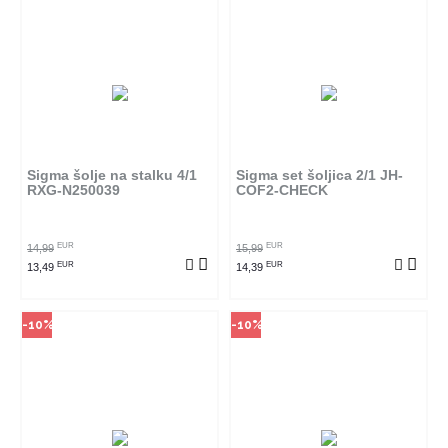
Način kupovine
Način kupovine
Ovaj proizvod dostupan je samo
Ovaj proizvod dostupan je samo
u odabranim radnjama i ne može
u odabranim radnjama i ne može
se poručiti online. Klikom na
se poručiti online. Klikom na
proizvod provjerite u kojim
proizvod provjerite u kojim
radnjama ga možete kupiti.
radnjama ga možete kupiti.
Sigma šolje na stalku 4/1
Sigma set šoljica 2/1 JH-
RXG-N250039
COF2-CHECK
POGLEDAJ PROIZVOD
POGLEDAJ PROIZVOD
EUR
EUR
14,99
15,99
EUR
EUR
13,49
14,39
-10%
-10%
Način kupovine
Način kupovine