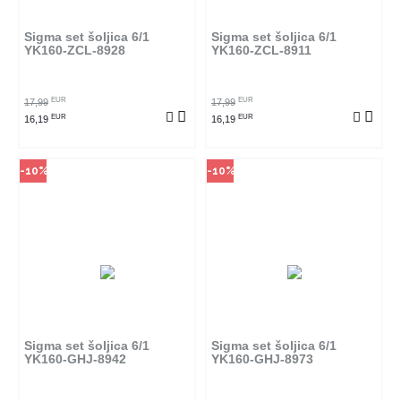
se poručiti online. Klikom na
se poručiti online. Klikom na
proizvod provjerite u kojim
proizvod provjerite u kojim
radnjama ga možete kupiti.
radnjama ga možete kupiti.
Sigma set šoljica 6/1
Sigma set šoljica 6/1
YK160-ZCL-8928
YK160-ZCL-8911
POGLEDAJ PROIZVOD
POGLEDAJ PROIZVOD
EUR
EUR
17,99
17,99
EUR
EUR
16,19
16,19
-10%
-10%
Sigma set šoljica 6/1
Sigma set šoljica 6/1
YK160-GHJ-8942
YK160-GHJ-8973