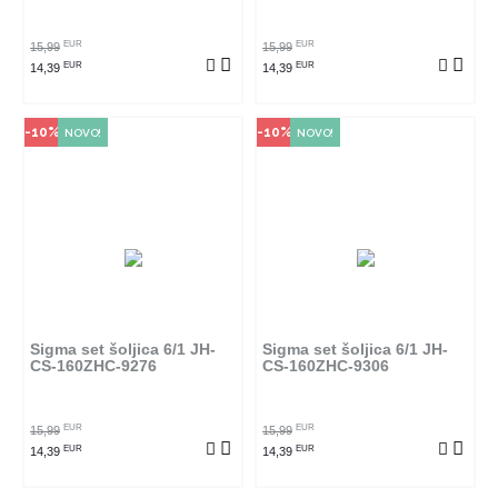
POGLEDAJ PROIZVOD
POGLEDAJ PROIZVOD
EUR
EUR
15,99
15,99
EUR
EUR
14,39
14,39
-10%
-10%
NOVO!
NOVO!
Način kupovine
Način kupovine
Ovaj proizvod dostupan je samo
Ovaj proizvod dostupan je samo
u odabranim radnjama i ne može
u odabranim radnjama i ne može
se poručiti online. Klikom na
se poručiti online. Klikom na
proizvod provjerite u kojim
proizvod provjerite u kojim
radnjama ga možete kupiti.
radnjama ga možete kupiti.
Sigma set šoljica 6/1 JH-
Sigma set šoljica 6/1 JH-
CS-160ZHC-9276
CS-160ZHC-9306
POGLEDAJ PROIZVOD
POGLEDAJ PROIZVOD
EUR
EUR
15,99
15,99
EUR
EUR
14,39
14,39