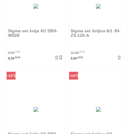
Način kupovine
Način kupovine
Ovaj proizvod dostupan je samo
Ovaj proizvod dostupan je samo
u odabranim radnjama i ne može
u odabranim radnjama i ne može
se poručiti online. Klikom na
se poručiti online. Klikom na
proizvod provjerite u kojim
proizvod provjerite u kojim
radnjama ga možete kupiti.
radnjama ga možete kupiti.
Sigma set šolja 4/1 DBX-
Sigma set šoljica 6/1 JH-
WS28
ZS-120-A
POGLEDAJ PROIZVOD
POGLEDAJ PROIZVOD
EUR
EUR
8,99
10,99
EUR
EUR
8,09
9,89
-10%
-10%
Način kupovine
Način kupovine
Ovaj proizvod dostupan je samo
Ovaj proizvod dostupan je samo
u odabranim radnjama i ne može
u odabranim radnjama i ne može
se poručiti online. Klikom na
se poručiti online. Klikom na
proizvod provjerite u kojim
proizvod provjerite u kojim
radnjama ga možete kupiti.
radnjama ga možete kupiti.