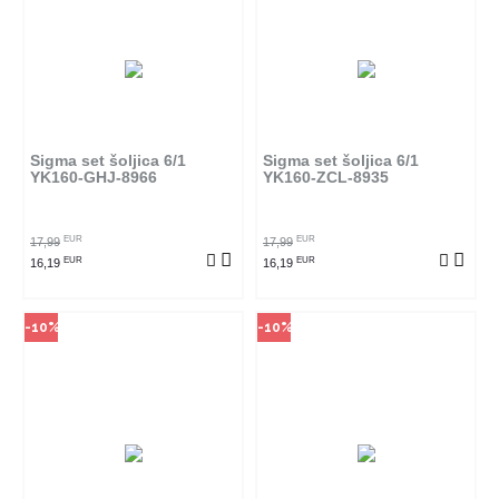
Način kupovine
Način kupovine
Ovaj proizvod dostupan je samo
Ovaj proizvod dostupan je samo
u odabranim radnjama i ne može
u odabranim radnjama i ne može
se poručiti online. Klikom na
se poručiti online. Klikom na
proizvod provjerite u kojim
proizvod provjerite u kojim
radnjama ga možete kupiti.
radnjama ga možete kupiti.
Sigma set šoljica 6/1
Sigma set šoljica 6/1
YK160-GHJ-8966
YK160-ZCL-8935
POGLEDAJ PROIZVOD
POGLEDAJ PROIZVOD
EUR
EUR
17,99
17,99
EUR
EUR
16,19
16,19
-10%
-10%
Način kupovine
Način kupovine
Ovaj proizvod dostupan je samo
Ovaj proizvod dostupan je samo
u odabranim radnjama i ne može
u odabranim radnjama i ne može