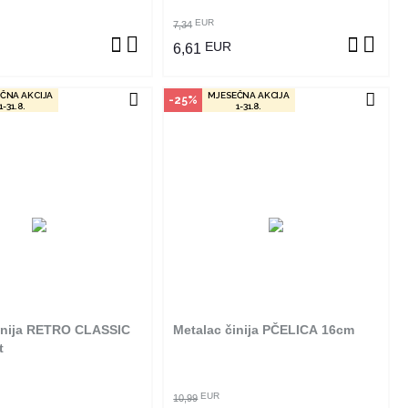
EUR
7,34
EUR
6,61
ČNA AKCIJA
MJESEČNA AKCIJA
-25%
1-31.8.
1-31.8.
čin kupovine
Način kupovine
izvod dostupan je samo u
Ovaj proizvod dostupan je samo u
m radnjama i ne može se
odabranim radnjama i ne može se
online. Klikom na proizvod
poručiti online. Klikom na proizvod
ite u kojim radnjama ga
provjerite u kojim radnjama ga
možete kupiti.
možete kupiti.
inija RETRO CLASSIC
Metalac činija PČELICA 16cm
OGLEDAJ PROIZVOD
POGLEDAJ PROIZVOD
t
EUR
10,99