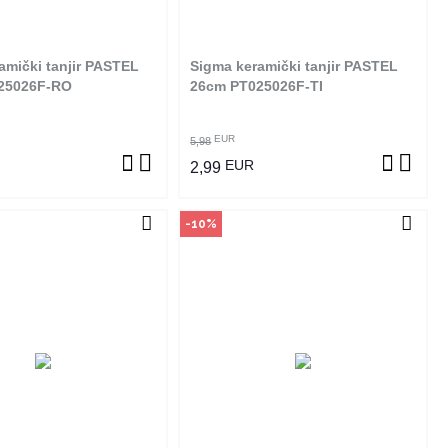
online. Klikom na proizvod
poručiti online. Klikom na proizvod
ite u kojim radnjama ga
provjerite u kojim radnjama ga
možete kupiti.
možete kupiti.
amički tanjir PASTEL
Sigma keramički tanjir PASTEL
OGLEDAJ PROIZVOD
POGLEDAJ PROIZVOD
25026F-RO
26cm PT025026F-TI
EUR
5,98
EUR
2,99
-10%
čin kupovine
Način kupovine
izvod dostupan je samo u
Ovaj proizvod dostupan je samo u
m radnjama i ne može se
odabranim radnjama i ne može se
online. Klikom na proizvod
poručiti online. Klikom na proizvod
ite u kojim radnjama ga
provjerite u kojim radnjama ga
možete kupiti.
možete kupiti.