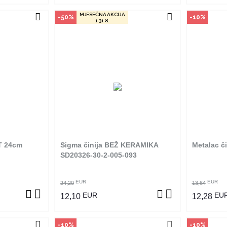
MJESEČNA AKCIJA
-50%
-10%
1-31.8.
vine
Način kupovine
Na
an je samo u
Ovaj proizvod dostupan je samo u
Ovaj pro
 ne može se
odabranim radnjama i ne može se
odabrani
m na proizvod
poručiti online. Klikom na proizvod
poručiti 
adnjama ga
provjerite u kojim radnjama ga
provjer
ti.
možete kupiti.
T 24cm
Sigma činija BEŽ KERAMIKA
Metalac č
ZVOD
POGLEDAJ PROIZVOD
P
SD20326-30-2-005-093
EUR
EUR
24,20
13,64
EUR
EU
12,10
12,28
-10%
-10%