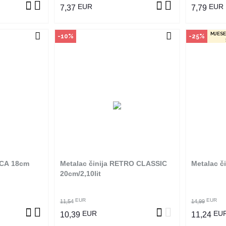
EUR
EUR
7,37
7,79
MJESE
-10%
-25%
vine
Način kupovine
Na
an je samo u
Ovaj proizvod dostupan je samo u
Ovaj pro
 ne može se
odabranim radnjama i ne može se
odabrani
m na proizvod
poručiti online. Klikom na proizvod
poručiti 
adnjama ga
provjerite u kojim radnjama ga
provjer
ti.
možete kupiti.
ICA 18cm
Metalac činija RETRO CLASSIC
Metalac č
ZVOD
POGLEDAJ PROIZVOD
P
20cm/2,10lit
EUR
EUR
11,54
14,99
EUR
EU
10,39
11,24