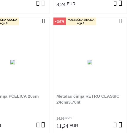
EUR
8,24
ČNA AKCIJA
MJESEČNA AKCIJA
-25%
1-31.8.
1-31.8.
čin kupovine
Način kupovine
izvod dostupan je samo u
Ovaj proizvod dostupan je samo u
m radnjama i ne može se
odabranim radnjama i ne može se
online. Klikom na proizvod
poručiti online. Klikom na proizvod
ite u kojim radnjama ga
provjerite u kojim radnjama ga
možete kupiti.
možete kupiti.
inija PČELICA 20cm
Metalac činija RETRO CLASSIC
OGLEDAJ PROIZVOD
POGLEDAJ PROIZVOD
24cm/3,70lit
EUR
14,99
R
EUR
11,24