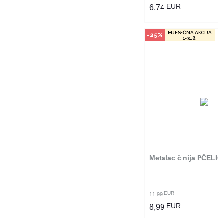
EUR
6,74
MJESEČNA AKCIJA
-25%
1-31.8.
Način kupo
Ovaj proizvod dostup
odabranim radnjama i
poručiti online. Kliko
provjerite u kojim r
možete kupi
Metalac činija PČEL
POGLEDAJ PROI
EUR
11,99
EUR
8,99