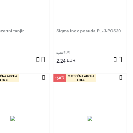
izvod dostupan je samo u
Ovaj proizvod dostupan je samo u
m radnjama i ne može se
odabranim radnjama i ne može se
online. Klikom na proizvod
poručiti online. Klikom na proizvod
ite u kojim radnjama ga
provjerite u kojim radnjama ga
možete kupiti.
možete kupiti.
ertni tanjir
Sigma inox posuda PL-J-POS20
OGLEDAJ PROIZVOD
POGLEDAJ PROIZVOD
EUR
2,49
EUR
2,24
ČNA AKCIJA
MJESEČNA AKCIJA
-50%
1-31.8.
1-31.8.
čin kupovine
Način kupovine
izvod dostupan je samo u
Ovaj proizvod dostupan je samo u
m radnjama i ne može se
odabranim radnjama i ne može se