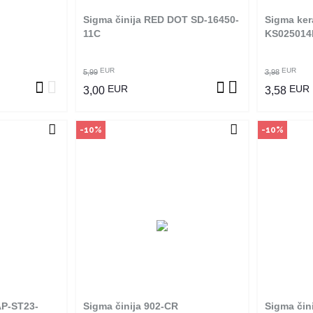
Sigma činija RED DOT SD-16450-
Sigma ker
ZVOD
POGLEDAJ PROIZVOD
P
11C
KS025014
EUR
EUR
5,99
3,98
EUR
EUR
3,00
3,58
-10%
-10%
vine
Način kupovine
Na
an je samo u
Ovaj proizvod dostupan je samo u
Ovaj pro
 ne može se
odabranim radnjama i ne može se
odabrani
m na proizvod
poručiti online. Klikom na proizvod
poručiti 
adnjama ga
provjerite u kojim radnjama ga
provjer
ti.
možete kupiti.
DAP-ST23-
Sigma činija 902-CR
Sigma čin