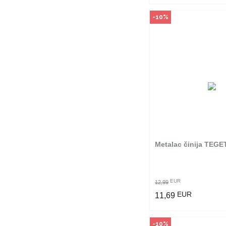
-10%
Način kupo
Ovaj proizvod dostup
odabranim radnjama i
poručiti online. Kliko
provjerite u kojim r
možete kupi
Metalac činija TEGE
POGLEDAJ PROI
EUR
12,99
EUR
11,69
-10%