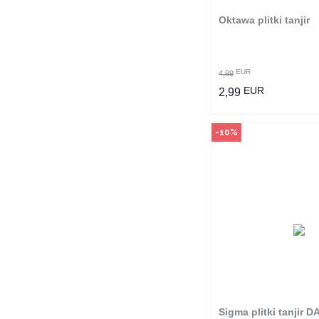
Oktawa plitki tanjir
POGLEDAJ PROI
EUR
4,99
EUR
2,99
-10%
Način kupo
Ovaj proizvod dostup
odabranim radnjama i
poručiti online. Kliko
provjerite u kojim r
možete kupi
Sigma plitki tanjir 