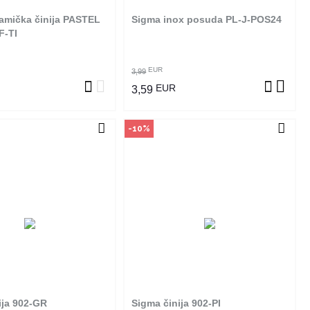
amička činija PASTEL
Sigma inox posuda PL-J-POS24
OGLEDAJ PROIZVOD
POGLEDAJ PROIZVOD
F-TI
EUR
3,99
EUR
3,59
-10%
čin kupovine
Način kupovine
izvod dostupan je samo u
Ovaj proizvod dostupan je samo u
m radnjama i ne može se
odabranim radnjama i ne može se
online. Klikom na proizvod
poručiti online. Klikom na proizvod
ite u kojim radnjama ga
provjerite u kojim radnjama ga
možete kupiti.
možete kupiti.
ija 902-GR
Sigma činija 902-PI