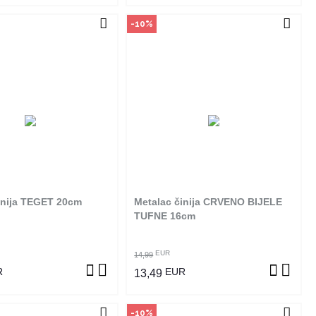
-10%
čin kupovine
Način kupovine
izvod dostupan je samo u
Ovaj proizvod dostupan je samo u
m radnjama i ne može se
odabranim radnjama i ne može se
online. Klikom na proizvod
poručiti online. Klikom na proizvod
ite u kojim radnjama ga
provjerite u kojim radnjama ga
možete kupiti.
možete kupiti.
inija TEGET 20cm
Metalac činija CRVENO BIJELE
OGLEDAJ PROIZVOD
POGLEDAJ PROIZVOD
TUFNE 16cm
EUR
14,99
R
EUR
13,49
-10%