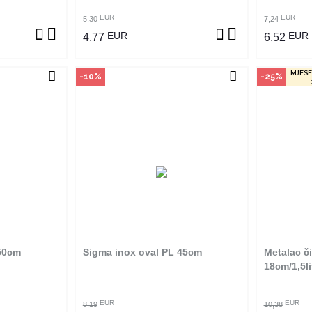
EUR
EUR
5,30
7,24
EUR
EUR
4,77
6,52
MJESE
-10%
-25%
vine
Način kupovine
Na
an je samo u
Ovaj proizvod dostupan je samo u
Ovaj pro
 ne može se
odabranim radnjama i ne može se
odabrani
m na proizvod
poručiti online. Klikom na proizvod
poručiti 
adnjama ga
provjerite u kojim radnjama ga
provjer
ti.
možete kupiti.
 50cm
Sigma inox oval PL 45cm
Metalac č
ZVOD
POGLEDAJ PROIZVOD
P
18cm/1,5li
EUR
EUR
8,19
10,38