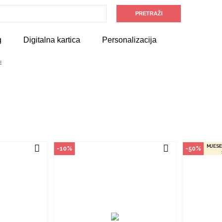
vine
Način kupovine
Na
an je samo u
Ovaj proizvod dostupan je samo u
Ovaj pro
 ne može se
odabranim radnjama i ne može se
odabrani
g
Digitalna kartica
Personalizacija
m na proizvod
poručiti online. Klikom na proizvod
poručiti 
adnjama ga
provjerite u kojim radnjama ga
provjer
ti.
možete kupiti.
E
ZVOD
POGLEDAJ PROIZVOD
P
MJESE
-10%
-50%
vine
Način kupovine
Na