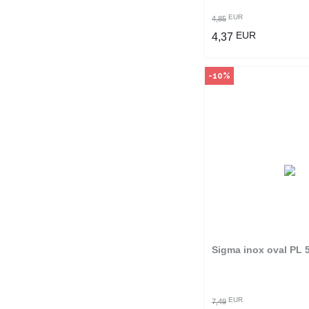
EUR
4,85
EUR
4,37
-10%
Način kupo
Ovaj proizvod dostup
odabranim radnjama i
poručiti online. Kliko
provjerite u kojim r
možete kupi
Sigma inox oval PL
POGLEDAJ PROI
EUR
7,49