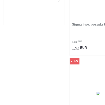
Ovaj proizvod dostup
odabranim radnjama i
poručiti online. Kliko
provjerite u kojim r
možete kupi
Sigma inox posuda 
POGLEDAJ PROI
EUR
1,69
EUR
1,52
-10%
Način kupo
Ovaj proizvod dostup
odabranim radnjama i