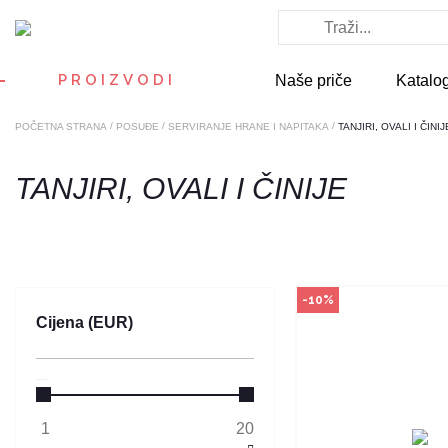
Način kupo
Ovaj proizvod dostup
odabranim radnjama i
PROIZVODI
Naše priče
Katalo
poručiti online. Kliko
provjerite u kojim r
možete kupi
/
/
/
POČETNA STRANA
POSUĐE
SERVIRANJE HRANE I NAPITAKA
TANJIRI, OVALI I ČINIJ
POGLEDAJ PROI
TANJIRI, OVALI I ČINIJE
-10%
Cijena (EUR)
Način kupo