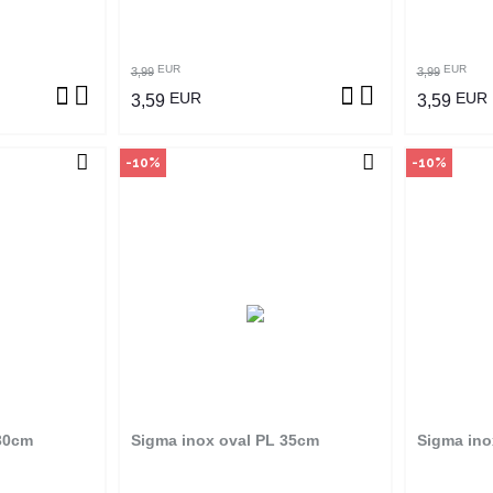
ZVOD
POGLEDAJ PROIZVOD
P
EUR
EUR
3,99
3,99
EUR
EUR
3,59
3,59
-10%
-10%
vine
Način kupovine
Na
an je samo u
Ovaj proizvod dostupan je samo u
Ovaj pro
 ne može se
odabranim radnjama i ne može se
odabrani
m na proizvod
poručiti online. Klikom na proizvod
poručiti 
adnjama ga
provjerite u kojim radnjama ga
provjer
ti.
možete kupiti.
 30cm
Sigma inox oval PL 35cm
Sigma ino
ZVOD
POGLEDAJ PROIZVOD
P