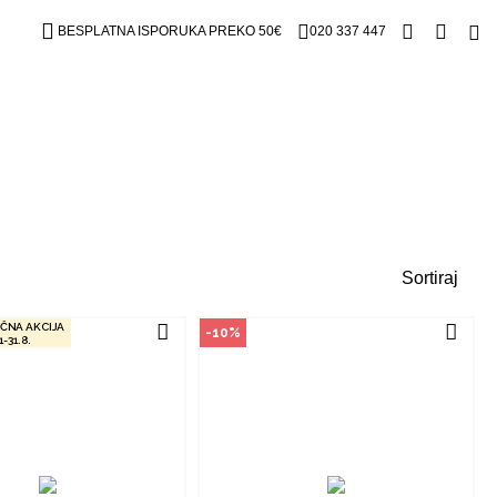
čin kupovine
Način kupovine
BESPLATNA ISPORUKA PREKO 50€
020 337 447
izvod dostupan je samo u
Ovaj proizvod dostupan je samo u
m radnjama i ne može se
odabranim radnjama i ne može se
online. Klikom na proizvod
poručiti online. Klikom na proizvod
ite u kojim radnjama ga
provjerite u kojim radnjama ga
možete kupiti.
možete kupiti.
OGLEDAJ PROIZVOD
POGLEDAJ PROIZVOD
Sortiraj
ČNA AKCIJA
-10%
1-31.8.
čin kupovine
Način kupovine