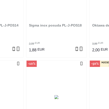
an je samo u
Ovaj proizvod dostupan je samo u
Ovaj pro
 ne može se
odabranim radnjama i ne može se
odabrani
m na proizvod
poručiti online. Klikom na proizvod
poručiti 
adnjama ga
provjerite u kojim radnjama ga
provjer
ti.
možete kupiti.
PL-J-POS14
Sigma inox posuda PL-J-POS18
Oktawa dez
ZVOD
POGLEDAJ PROIZVOD
P
EUR
EUR
2,09
3,99
EUR
EUR
1,88
2,00
MJESE
-10%
-50%
vine
Način kupovine
Na
an je samo u
Ovaj proizvod dostupan je samo u
Ovaj pro
 ne može se
odabranim radnjama i ne može se
odabrani