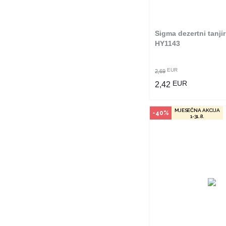
poručiti online. Kliko
provjerite u kojim r
možete kupi
Sigma dezertni tanji
POGLEDAJ PROI
HY1143
EUR
2,69
EUR
2,42
MJESEČNA AKCIJA
-40%
1-31.8.
Način kupo
Ovaj proizvod dostup
odabranim radnjama i
poručiti online. Kliko
provjerite u kojim r
možete kupi