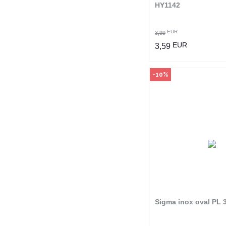
POGLEDAJ PROI
HY1142
EUR
3,99
EUR
3,59
-10%
Način kupo
Ovaj proizvod dostup
odabranim radnjama i
poručiti online. Kliko
provjerite u kojim r
možete kupi
Sigma inox oval PL
POGLEDAJ PROI