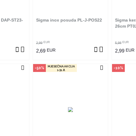
m na proizvod
poručiti online. Klikom na proizvod
poručiti 
adnjama ga
provjerite u kojim radnjama ga
provjer
ti.
možete kupiti.
r DAP-ST23-
Sigma inox posuda PL-J-POS22
Sigma ker
ZVOD
POGLEDAJ PROIZVOD
P
26cm PT0
EUR
EUR
2,99
5,98
EUR
EUR
2,69
2,99
MJESEČNA AKCIJA
-50%
-10%
1-31.8.
vine
Način kupovine
Na
an je samo u
Ovaj proizvod dostupan je samo u
Ovaj pro
 ne može se
odabranim radnjama i ne može se
odabrani
m na proizvod
poručiti online. Klikom na proizvod
poručiti 
adnjama ga
provjerite u kojim radnjama ga
provjer
ti.
možete kupiti.