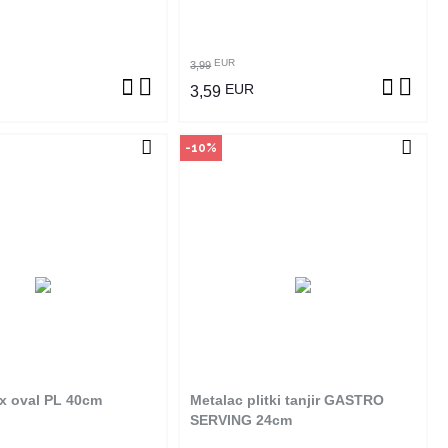
OGLEDAJ PROIZVOD
POGLEDAJ PROIZVOD
EUR
3,99
EUR
3,59
-10%
čin kupovine
Način kupovine
izvod dostupan je samo u
Ovaj proizvod dostupan je samo u
m radnjama i ne može se
odabranim radnjama i ne može se
online. Klikom na proizvod
poručiti online. Klikom na proizvod
ite u kojim radnjama ga
provjerite u kojim radnjama ga
možete kupiti.
možete kupiti.
x oval PL 40cm
Metalac plitki tanjir GASTRO
OGLEDAJ PROIZVOD
POGLEDAJ PROIZVOD
SERVING 24cm