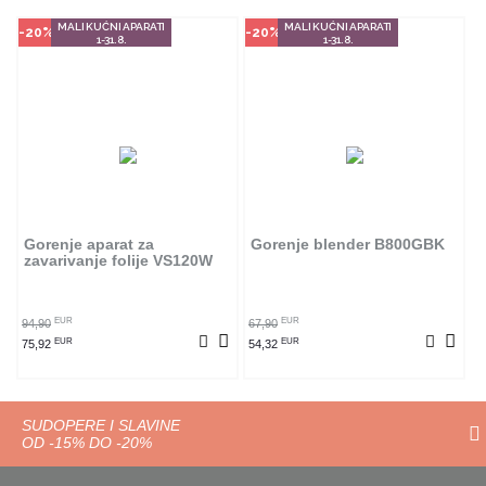
MALI KUĆNI APARATI
MALI KUĆNI APARATI
-20%
-20%
1-31.8.
1-31.8.
Gorenje aparat za
Gorenje blender B800GBK
zavarivanje folije VS120W
EUR
EUR
94,90
67,90
EUR
EUR
75,92
54,32
SUDOPERE I SLAVINE
OD -15% DO -20%