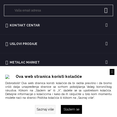
KONTAKT CENTAR
USLOVI PRODAJE
METALAC MARKET
Ova web stranica koristi kolačiće
Dobrodošli! Ova web stranica koristi kolačiće da bi radila pravilno i da bismo
vršili dalja unapređenja stranice sa svrhom poboljšanja Vašeg korisničkog
iskustva. Klikom na „Slažem se“ ili „X“, slažete se sa upotrebom kolačića.
Detaljne informacije o kolačićima i kako da ih isključite u bilo kom momentu
možete naći na stranici
ili klikom na „Saznaj više“.
Politika kolačića
Saznaj više
Slažem se
Copyright © 2026 Impoqo.
Created by
Enetel Solutions