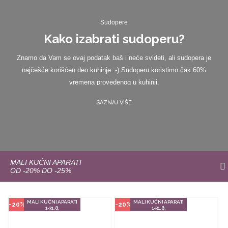
Sudopere
Kako izabrati sudoperu?
​​​​​​​Znamo da Vam se ovaj podatak baš i neće svideti, ali sudopera je
najčešće korišćen deo kuhinje :-) ​​​​​​​​​​​​​​Sudoperu koristimo čak 60%
Način kupovine
Način kupovine
vremena provedenog u kuhinji.
Ovaj proizvod dostupan je samo u
Ovaj proizvod dostupan je samo u
odabranim radnjama i ne može se
odabranim radnjama i ne može se
SAZNAJ VIŠE
poručiti online. Klikom na proizvod
poručiti online. Klikom na proizvod
provjerite u kojim radnjama ga
provjerite u kojim radnjama ga
možete kupiti.
možete kupiti.
POGLEDAJ PROIZVOD
POGLEDAJ PROIZVOD
MALI KUĆNI APARATI
OD -20% DO -25%
MALI KUĆNI APARATI
MALI KUĆNI APARATI
-20%
-20%
1-31.8.
1-31.8.