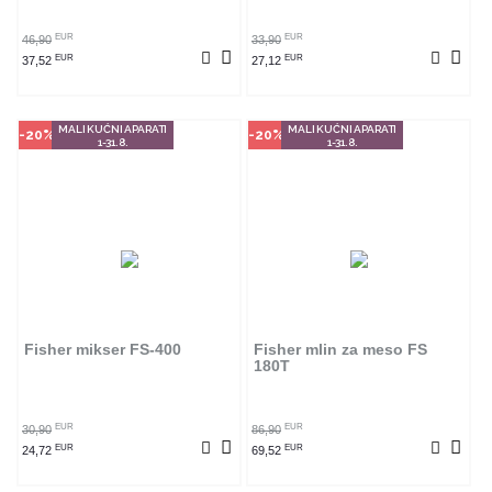
POGLEDAJ PROIZVOD
POGLEDAJ PROIZVOD
EUR
EUR
46,90
33,90
EUR
EUR
37,52
27,12
MALI KUĆNI APARATI
MALI KUĆNI APARATI
-20%
-20%
1-31.8.
1-31.8.
Način kupovine
Način kupovine
Ovaj proizvod dostupan je samo u
Ovaj proizvod dostupan je samo u
odabranim radnjama i ne može se
odabranim radnjama i ne može se
poručiti online. Klikom na proizvod
poručiti online. Klikom na proizvod
provjerite u kojim radnjama ga
provjerite u kojim radnjama ga
Fisher mikser FS-400
Fisher mlin za meso FS
možete kupiti.
možete kupiti.
180T
POGLEDAJ PROIZVOD
POGLEDAJ PROIZVOD
EUR
EUR
30,90
86,90
EUR
EUR
24,72
69,52