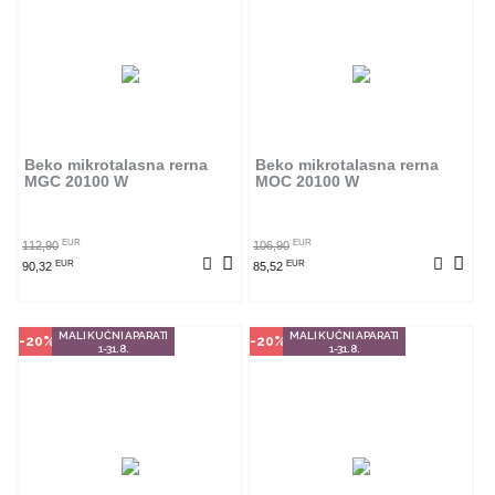
Način kupovine
Način kupovine
Ovaj proizvod dostupan je samo u
Ovaj proizvod dostupan je samo u
odabranim radnjama i ne može se
odabranim radnjama i ne može se
poručiti online. Klikom na proizvod
poručiti online. Klikom na proizvod
provjerite u kojim radnjama ga
provjerite u kojim radnjama ga
Beko mikrotalasna rerna
Beko mikrotalasna rerna
možete kupiti.
možete kupiti.
MGC 20100 W
MOC 20100 W
POGLEDAJ PROIZVOD
POGLEDAJ PROIZVOD
EUR
EUR
112,90
106,90
EUR
EUR
90,32
85,52
MALI KUĆNI APARATI
MALI KUĆNI APARATI
-20%
-20%
1-31.8.
1-31.8.
Način kupovine
Način kupovine