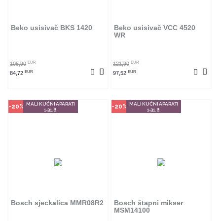
Ovaj proizvod dostupan je samo u
Ovaj proizvod dostupan je samo u
odabranim radnjama i ne može se
odabranim radnjama i ne može se
poručiti online. Klikom na proizvod
poručiti online. Klikom na proizvod
provjerite u kojim radnjama ga
provjerite u kojim radnjama ga
Beko usisivač BKS 1420
Beko usisivač VCC 4520
možete kupiti.
možete kupiti.
WR
POGLEDAJ PROIZVOD
POGLEDAJ PROIZVOD
EUR
EUR
105,90
121,90
EUR
EUR
84,72
97,52
MALI KUĆNI APARATI
MALI KUĆNI APARATI
-20%
-20%
1-31.8.
1-31.8.
Način kupovine
Način kupovine
Ovaj proizvod dostupan je samo u
Ovaj proizvod dostupan je samo u
odabranim radnjama i ne može se
odabranim radnjama i ne može se
poručiti online. Klikom na proizvod
poručiti online. Klikom na proizvod
provjerite u kojim radnjama ga
provjerite u kojim radnjama ga
Bosch sjeckalica MMR08R2
Bosch štapni mikser
možete kupiti.
možete kupiti.
MSM14100