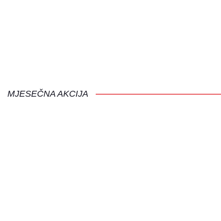
SAZNAJ
Budi prvi koji će vidjeti
naše nove proizvode!
SAZNAJ VIŠE
MJESEČNA AKCIJA