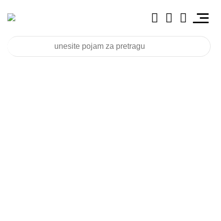
do -50%
Zakuvali smo neodoljiv popust!
Pogledaj šta je ovog mjeseca
na akciji, u Metalac Market
prodavnicama i online.
SAZNAJ VIŠE