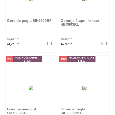
Ovaj proizvod dostupan je samo
Ovaj proizvod dostupan je samo
u odabranim radnjama i ne može
u odabranim radnjama i ne može
se poručiti online. Klikom na
se poručiti online. Klikom na
proizvod provjerite u kojim
proizvod provjerite u kojim
radnjama ga možete kupiti.
radnjama ga možete kupiti.
Gorenje pegla SIH2800BF
Gorenje štapni mikser
HBX603RL
POGLEDAJ PROIZVOD
POGLEDAJ PROIZVOD
EUR
EUR
55,90
55,90
EUR
EUR
44,72
44,72
MALI KUĆNI APARATI
MALI KUĆNI APARATI
-20%
-20%
1-31.8.
1-31.8.
Način kupovine
Način kupovine
Ovaj proizvod dostupan je samo
Ovaj proizvod dostupan je samo
u odabranim radnjama i ne može
u odabranim radnjama i ne može
se poručiti online. Klikom na
se poručiti online. Klikom na
proizvod provjerite u kojim
proizvod provjerite u kojim
radnjama ga možete kupiti.
radnjama ga možete kupiti.
Gorenje mini gril
Gorenje pegla
SM703GCG
SIH2600BKG