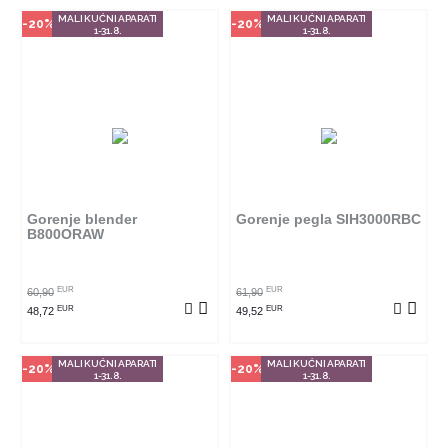
MALI KUĆNI APARATI
MALI KUĆNI APARATI
-20%
-20%
1-31.8.
1-31.8.
Način kupovine
Način kupovine
Ovaj proizvod dostupan je samo
Ovaj proizvod dostupan je samo
u odabranim radnjama i ne može
u odabranim radnjama i ne može
se poručiti online. Klikom na
se poručiti online. Klikom na
proizvod provjerite u kojim
proizvod provjerite u kojim
radnjama ga možete kupiti.
radnjama ga možete kupiti.
Gorenje blender
Gorenje pegla SIH3000RBC
B800ORAW
POGLEDAJ PROIZVOD
POGLEDAJ PROIZVOD
EUR
EUR
60,90
61,90
EUR
EUR
48,72
49,52
MALI KUĆNI APARATI
MALI KUĆNI APARATI
-20%
-20%
1-31.8.
1-31.8.