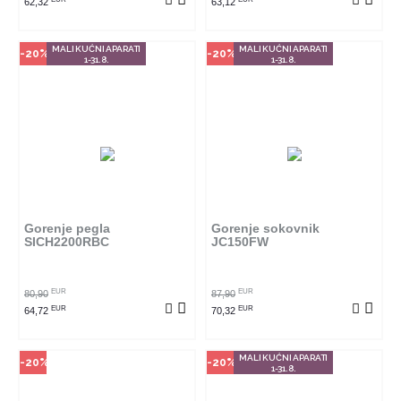
62,32
63,12
MALI KUĆNI APARATI
MALI KUĆNI APARATI
-20%
-20%
1-31.8.
1-31.8.
Način kupovine
Način kupovine
Ovaj proizvod dostupan je samo
Ovaj proizvod dostupan je samo
u odabranim radnjama i ne može
u odabranim radnjama i ne može
se poručiti online. Klikom na
se poručiti online. Klikom na
proizvod provjerite u kojim
proizvod provjerite u kojim
radnjama ga možete kupiti.
radnjama ga možete kupiti.
Gorenje pegla
Gorenje sokovnik
SICH2200RBC
JC150FW
POGLEDAJ PROIZVOD
POGLEDAJ PROIZVOD
EUR
EUR
80,90
87,90
EUR
EUR
64,72
70,32
MALI KUĆNI APARATI
-20%
-20%
1-31.8.