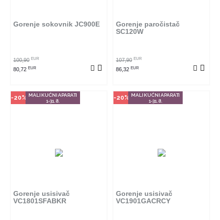
se poručiti online. Klikom na
se poručiti online. Klikom na
proizvod provjerite u kojim
proizvod provjerite u kojim
radnjama ga možete kupiti.
radnjama ga možete kupiti.
Gorenje sokovnik JC900E
Gorenje paročistač
SC120W
POGLEDAJ PROIZVOD
POGLEDAJ PROIZVOD
EUR
EUR
100,90
107,90
EUR
EUR
80,72
86,32
MALI KUĆNI APARATI
MALI KUĆNI APARATI
-20%
-20%
1-31.8.
1-31.8.
Način kupovine
Način kupovine
Ovaj proizvod dostupan je samo
Ovaj proizvod dostupan je samo
u odabranim radnjama i ne može
u odabranim radnjama i ne može
se poručiti online. Klikom na
se poručiti online. Klikom na
proizvod provjerite u kojim
proizvod provjerite u kojim
radnjama ga možete kupiti.
radnjama ga možete kupiti.
Gorenje usisivač
Gorenje usisivač
VC1801SFABKR
VC1901GACRCY
POGLEDAJ PROIZVOD
POGLEDAJ PROIZVOD