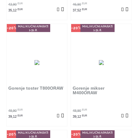
EUR
EUR
43,90
46,90
EUR
EUR
35,12
37,52
MALI KUĆNI APARATI
MALI KUĆNI APARATI
-20%
-20%
1-31.8.
1-31.8.
Način kupovine
Način kupovine
Ovaj proizvod dostupan je samo
Ovaj proizvod dostupan je samo
u odabranim radnjama i ne može
u odabranim radnjama i ne može
se poručiti online. Klikom na
se poručiti online. Klikom na
proizvod provjerite u kojim
proizvod provjerite u kojim
radnjama ga možete kupiti.
radnjama ga možete kupiti.
Gorenje toster T800ORAW
Gorenje mikser
M400ORAW
POGLEDAJ PROIZVOD
POGLEDAJ PROIZVOD
EUR
EUR
48,90
48,90
EUR
EUR
39,12
39,12
MALI KUĆNI APARATI
MALI KUĆNI APARATI
-20%
-20%
1-31.8.
1-31.8.