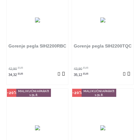
Način kupovine
Način kupovine
Ovaj proizvod dostupan je samo
Ovaj proizvod dostupan je samo
u odabranim radnjama i ne može
u odabranim radnjama i ne može
se poručiti online. Klikom na
se poručiti online. Klikom na
proizvod provjerite u kojim
proizvod provjerite u kojim
radnjama ga možete kupiti.
radnjama ga možete kupiti.
Gorenje pegla SIH2200RBC
Gorenje pegla SIH2200TQC
POGLEDAJ PROIZVOD
POGLEDAJ PROIZVOD
EUR
EUR
42,90
43,90
EUR
EUR
34,32
35,12
MALI KUĆNI APARATI
MALI KUĆNI APARATI
-20%
-20%
1-31.8.
1-31.8.
Način kupovine
Način kupovine
Ovaj proizvod dostupan je samo
Ovaj proizvod dostupan je samo
u odabranim radnjama i ne može
u odabranim radnjama i ne može