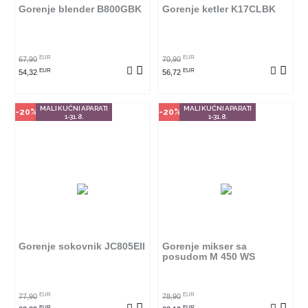
radnjama ga možete kupiti.
radnjama ga možete kupiti.
Gorenje blender B800GBK
Gorenje ketler K17CLBK
POGLEDAJ PROIZVOD
POGLEDAJ PROIZVOD
EUR
EUR
67,90
70,90
EUR
EUR
54,32
56,72
MALI KUĆNI APARATI
MALI KUĆNI APARATI
-20%
-20%
1-31.8.
1-31.8.
Način kupovine
Način kupovine
Ovaj proizvod dostupan je samo
Ovaj proizvod dostupan je samo
u odabranim radnjama i ne može
u odabranim radnjama i ne može
se poručiti online. Klikom na
se poručiti online. Klikom na
proizvod provjerite u kojim
proizvod provjerite u kojim
radnjama ga možete kupiti.
radnjama ga možete kupiti.
Gorenje sokovnik JC805EII
Gorenje mikser sa
posudom M 450 WS
POGLEDAJ PROIZVOD
POGLEDAJ PROIZVOD
EUR
EUR
77,90
78,90
EUR
EUR