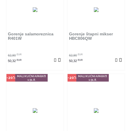
Način kupovine
Način kupovine
Ovaj proizvod dostupan je samo
Ovaj proizvod dostupan je samo
u odabranim radnjama i ne može
u odabranim radnjama i ne može
se poručiti online. Klikom na
se poručiti online. Klikom na
proizvod provjerite u kojim
proizvod provjerite u kojim
radnjama ga možete kupiti.
radnjama ga možete kupiti.
Gorenje salamoreznica
Gorenje štapni mikser
R401W
HBC806QW
POGLEDAJ PROIZVOD
POGLEDAJ PROIZVOD
EUR
EUR
62,90
62,90
EUR
EUR
50,32
50,32
MALI KUĆNI APARATI
MALI KUĆNI APARATI
-20%
-20%
1-31.8.
1-31.8.
Način kupovine
Način kupovine
Ovaj proizvod dostupan je samo
Ovaj proizvod dostupan je samo
u odabranim radnjama i ne može
u odabranim radnjama i ne može
se poručiti online. Klikom na
se poručiti online. Klikom na
proizvod provjerite u kojim
proizvod provjerite u kojim