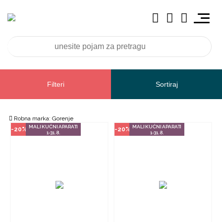
Način kupovine
Način kupovine
Ovaj proizvod dostupan je samo
Ovaj proizvod dostupan je samo
u odabranim radnjama i ne može
u odabranim radnjama i ne može
se poručiti online. Klikom na
se poručiti online. Klikom na
proizvod provjerite u kojim
proizvod provjerite u kojim
radnjama ga možete kupiti.
radnjama ga možete kupiti.
POGLEDAJ PROIZVOD
POGLEDAJ PROIZVOD
Filteri
Sortiraj
GORENJE
Robna marka: Gorenje
MALI KUĆNI APARATI
MALI KUĆNI APARATI
-20%
-20%
1-31.8.
1-31.8.
Način kupovine
Način kupovine
Ovaj proizvod dostupan je samo
Ovaj proizvod dostupan je samo
u odabranim radnjama i ne može
u odabranim radnjama i ne može
se poručiti online. Klikom na
se poručiti online. Klikom na
proizvod provjerite u kojim
proizvod provjerite u kojim
radnjama ga možete kupiti.
radnjama ga možete kupiti.