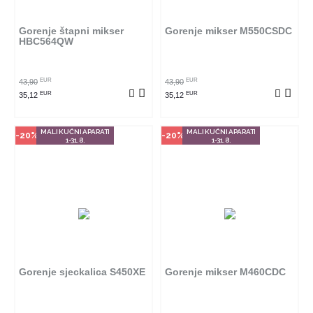
se poručiti online. Klikom na
se poručiti online. Klikom na
proizvod provjerite u kojim
proizvod provjerite u kojim
radnjama ga možete kupiti.
radnjama ga možete kupiti.
Gorenje štapni mikser
Gorenje mikser M550CSDC
HBC564QW
POGLEDAJ PROIZVOD
POGLEDAJ PROIZVOD
EUR
EUR
43,90
43,90
EUR
EUR
35,12
35,12
MALI KUĆNI APARATI
MALI KUĆNI APARATI
-20%
-20%
1-31.8.
1-31.8.
Način kupovine
Način kupovine
Ovaj proizvod dostupan je samo
Ovaj proizvod dostupan je samo
u odabranim radnjama i ne može
u odabranim radnjama i ne može
se poručiti online. Klikom na
se poručiti online. Klikom na
proizvod provjerite u kojim
proizvod provjerite u kojim
radnjama ga možete kupiti.
radnjama ga možete kupiti.
Gorenje sjeckalica S450XE
Gorenje mikser M460CDC
POGLEDAJ PROIZVOD
POGLEDAJ PROIZVOD