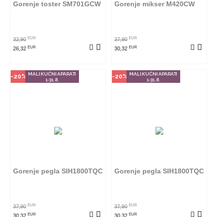
Gorenje toster SM701GCW
Gorenje mikser M420CW
POGLEDAJ PROIZVOD
POGLEDAJ PROIZVOD
EUR
EUR
32,90
37,90
EUR
EUR
26,32
30,32
MALI KUĆNI APARATI
MALI KUĆNI APARATI
-20%
-20%
1-31.8.
1-31.8.
Način kupovine
Način kupovine
Ovaj proizvod dostupan je samo
Ovaj proizvod dostupan je samo
u odabranim radnjama i ne može
u odabranim radnjama i ne može
se poručiti online. Klikom na
se poručiti online. Klikom na
proizvod provjerite u kojim
proizvod provjerite u kojim
radnjama ga možete kupiti.
radnjama ga možete kupiti.
Gorenje pegla SIH1800TQC
Gorenje pegla SIH1800TQC
POGLEDAJ PROIZVOD
POGLEDAJ PROIZVOD
EUR
EUR
37,90
37,90
EUR
EUR
30,32
30,32