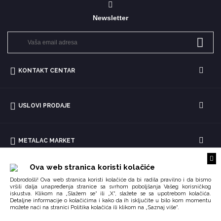
Newsletter
KONTAKT CENTAR
USLOVI PRODAJE
METALAC MARKET
Ova web stranica koristi kolačiće
Dobrodošli! Ova web stranica koristi kolačiće da bi radila pravilno i da bismo
vršili dalja unapređenja stranice sa svrhom poboljšanja Vašeg korisničkog
iskustva. Klikom na „Slažem se“ ili „X“, slažete se sa upotrebom kolačića.
Detaljne informacije o kolačićima i kako da ih isključite u bilo kom momentu
možete naći na stranici
ili klikom na „Saznaj više“.
Politika kolačića