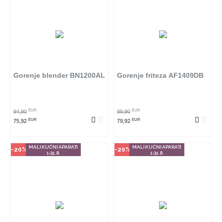
Način kupovine
Način kupovine
Ovaj proizvod dostupan je samo
Ovaj proizvod dostupan je samo
u odabranim radnjama i ne može
u odabranim radnjama i ne može
se poručiti online. Klikom na
se poručiti online. Klikom na
proizvod provjerite u kojim
proizvod provjerite u kojim
radnjama ga možete kupiti.
radnjama ga možete kupiti.
Gorenje blender BN1200AL
Gorenje friteza AF1409DB
POGLEDAJ PROIZVOD
POGLEDAJ PROIZVOD
EUR
EUR
94,90
99,90
EUR
EUR
75,92
79,92
MALI KUĆNI APARATI
MALI KUĆNI APARATI
-20%
-20%
1-31.8.
1-31.8.
Način kupovine
Način kupovine
Ovaj proizvod dostupan je samo
Ovaj proizvod dostupan je samo
u odabranim radnjama i ne može
u odabranim radnjama i ne može