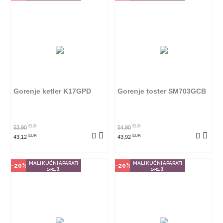
Način kupovine
Način kupovine
Ovaj proizvod dostupan je samo
Ovaj proizvod dostupan je samo
u odabranim radnjama i ne može
u odabranim radnjama i ne može
se poručiti online. Klikom na
se poručiti online. Klikom na
proizvod provjerite u kojim
proizvod provjerite u kojim
radnjama ga možete kupiti.
radnjama ga možete kupiti.
Gorenje ketler K17GPD
Gorenje toster SM703GCB
POGLEDAJ PROIZVOD
POGLEDAJ PROIZVOD
EUR
EUR
53,90
54,90
EUR
EUR
43,12
43,92
MALI KUĆNI APARATI
MALI KUĆNI APARATI
-20%
-20%
1-31.8.
1-31.8.
Način kupovine
Način kupovine