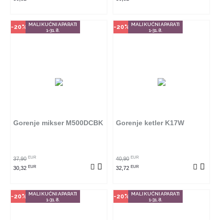
MALI KUĆNI APARATI
MALI KUĆNI APARATI
-20%
-20%
1-31.8.
1-31.8.
Način kupovine
Način kupovine
Ovaj proizvod dostupan je samo
Ovaj proizvod dostupan je samo
u odabranim radnjama i ne može
u odabranim radnjama i ne može
se poručiti online. Klikom na
se poručiti online. Klikom na
proizvod provjerite u kojim
proizvod provjerite u kojim
radnjama ga možete kupiti.
radnjama ga možete kupiti.
Gorenje mikser M500DCBK
Gorenje ketler K17W
POGLEDAJ PROIZVOD
POGLEDAJ PROIZVOD
EUR
EUR
37,90
40,90
EUR
EUR
30,32
32,72
MALI KUĆNI APARATI
MALI KUĆNI APARATI
-20%
-20%
1-31.8.
1-31.8.