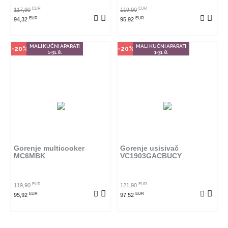
EUR
EUR
117,90
119,90
EUR
EUR
94,32
95,92
MALI KUĆNI APARATI
MALI KUĆNI APARATI
-20%
-20%
1-31.8.
1-31.8.
Gorenje multicooker
Gorenje usisivač
MC6MBK
VC1903GACBUCY
EUR
EUR
119,90
121,90
EUR
EUR
95,92
97,52