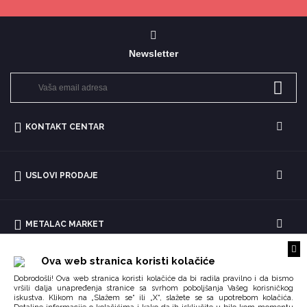
Newsletter
KONTAKT CENTAR
USLOVI PRODAJE
METALAC MARKET
Ova web stranica koristi kolačiće
Dobrodošli! Ova web stranica koristi kolačiće da bi radila pravilno i da bismo
vršili dalja unapređenja stranice sa svrhom poboljšanja Vašeg korisničkog
iskustva. Klikom na „Slažem se“ ili „X“, slažete se sa upotrebom kolačića.