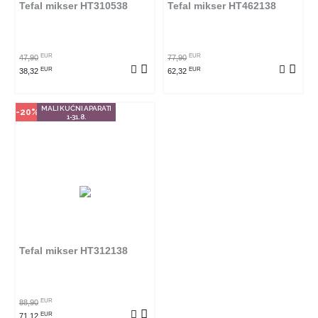
Tefal mikser HT310538
Tefal mikser HT462138
POGLEDAJ PROIZVOD
EUR
EUR
47,90
77,90
EUR
EUR
38,32
62,32
MALI KUĆNI APARATI
-20%
1-31.8.
Tefal mikser HT312138
EUR
88,90
EUR
71,12