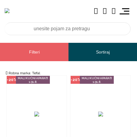
Način kupovine
Način kupovine
Ovaj proizvod dostupan je samo
Ovaj proizvod dostupan je samo
u odabranim radnjama i ne može
u odabranim radnjama i ne može
se poručiti online. Klikom na
se poručiti online. Klikom na
proizvod provjerite u kojim
proizvod provjerite u kojim
radnjama ga možete kupiti.
radnjama ga možete kupiti.
POGLEDAJ PROIZVOD
POGLEDAJ PROIZVOD
Filteri
Sortiraj
TEFAL
Robna marka: Tefal
MALI KUĆNI APARATI
MALI KUĆNI APARATI
-20%
-20%
1-31.8.
1-31.8.
Način kupovine
Ovaj proizvod dostupan je samo
u odabranim radnjama i ne može
se poručiti online. Klikom na
proizvod provjerite u kojim
radnjama ga možete kupiti.