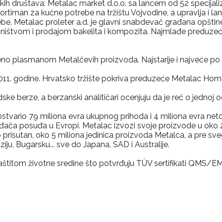
ih društava: Metalac market d.o.o. sa lancem od 52 specijal
ortiman za kućne potrebe na tržištu Vojvodine, a upravlja i la
e. Metalac proleter a.d. je glavni snabdevač građana opštin
ištvom i prodajom bakelita i kompozita. Najmlađe preduzeće, 
no plasmanom Metalčevih proizvoda. Najstarije i najveće po uč
11. godine. Hrvatsko tržište pokriva preduzeće Metalac Home
ke berze, a berzanski analitičari ocenjuju da je reč o jednoj o
stvario 79 miliona evra ukupnog prihoda i 4 miliona evra neto
ođača posuđa u Evropi. Metalac izvozi svoje proizvode u oko 
o prisutan, oko 5 miliona jedinica proizvoda Metalca, a pre sve
iju, Bugarsku... sve do Japana, SAD i Australije.
i zaštitom životne sredine što potvrđuju TÜV sertifikati QMS