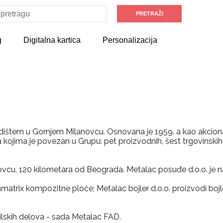
g
Digitalna kartica
Personalizacija
edištem u Gornjem Milanovcu. Osnovana je 1959. a kao akcion
a kojima je povezan u Grupu: pet proizvodnih, šest trgovinskih
vcu, 120 kilometara od Beograda. Metalac posuđe d.o.o. je naj
nmatrix kompozitne ploče; Metalac bojler d.o.o. proizvodi bojl
lskih delova - sada Metalac FAD.