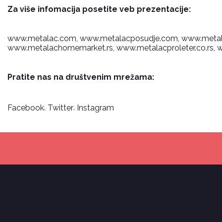
Za više infomacija posetite veb prezentacije:
www.metalac.com
, www.metalacposudje.com, www.metal
www.metalachomemarket.rs
, www.metalacproleter.co.rs
,
Pratite nas na društvenim mrežama:
,
,
Facebook
Twitter
Instagram