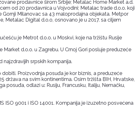
izovane prodavnice širom Srbije; Metalac Home Market a.d.
ncem od 20 prodavnica u Vojvodini; Metalac trade d.o.o. koji
e Gornji Milanovac sa 43 maloprodajna objekata. Metpor
Metalac Digital d.o.o, osnovano je u 2017. sa ciljem
ešću je Metrot d.o.o. u Moskvi, koje na tržištu Rusije
 Market d.o.o. u Zagrebu. U Crnoj Gori posluje preduzeće
d najzdravijih srpskih kompanija.
 dobiti. Proizvodnja posuđa je kor biznis, a preduzeće
25 država na svim kontinentima. Osim tržišta BIH, Hrvatske,
ga posuđa, odlazi u: Rusiju, Francusku, Italiju, Nemačku,
/EMS ISO 9001 i ISO 14001. Kompanija je izuzetno posvećena