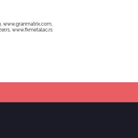
m
, www.granmatrix.com
,
er.rs
, www.fkmetalac.rs