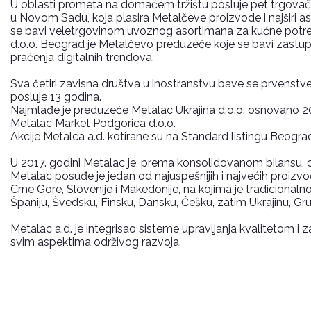
U oblasti prometa na domaćem tržištu posluje pet trgovačk
u Novom Sadu, koja plasira Metalčeve proizvode i najširi as
se bavi veletrgovinom uvoznog asortimana za kućne potreb
d.o.o. Beograd je Metalčevo preduzeće koje se bavi zastupn
praćenja digitalnih trendova.
Sva četiri zavisna društva u inostranstvu bave se prvenstve
posluje 13 godina.
Najmlađe je preduzeće Metalac Ukrajina d.o.o. osnovano 20
Metalac Market Podgorica d.o.o.
Akcije Metalca a.d. kotirane su na Standard listingu Beograds
U 2017. godini Metalac je, prema konsolidovanom bilansu, o
Metalac posuđe je jedan od najuspešnijih i najvećih proizv
Crne Gore, Slovenije i Makedonije, na kojima je tradicionaln
Španiju, Švedsku, Finsku, Dansku, Češku, zatim Ukrajinu, Gruz
Metalac a.d. je integrisao sisteme upravljanja kvalitetom 
svim aspektima održivog razvoja.