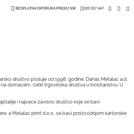
BESPLATNA ISPORUKA PREKO 50€
020 337 447
arsko društvo posluje od 1998. godine. Danas Metalac a.d.
 na domaćem, četiri trgovinska društva u inostranstvu. U
starije i najveće zavisno društvo koje se bavi
ere, a Metalac print d.o.o., se bavi proizvodnjom kartonske