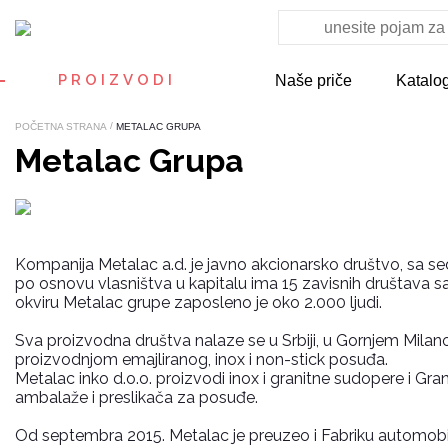
PROIZVODI
Naše priče
Katalo
/
POČETNA STRANA
METALAC GRUPA
Metalac Grupa
Kompanija Metalac a.d. je javno akcionarsko društvo, sa s
po osnovu vlasništva u kapitalu ima 15 zavisnih društava s
okviru Metalac grupe zaposleno je oko 2.000 ljudi.
Sva proizvodna društva nalaze se u Srbiji, u Gornjem Milano
proizvodnjom emajliranog, inox i non-stick posuđa.
Metalac inko d.o.o. proizvodi inox i granitne sudopere i Gra
ambalaže i preslikača za posuđe.
Od septembra 2015. Metalac je preuzeo i Fabriku automobi