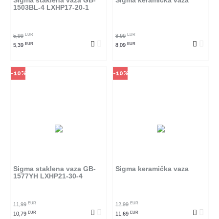
Sigma staklena vaza GB-
Sigma keramička vaza
1503BL-4 LXHP17-20-1
POGLEDAJ PROIZVOD
POGLEDAJ PROIZVOD
EUR
EUR
5,99
8,99
EUR
EUR
5,39
8,09
-10%
-10%
Način kupovine
Način kupovine
Ovaj proizvod dostupan je samo
Ovaj proizvod dostupan je samo
u odabranim radnjama i ne može
u odabranim radnjama i ne može
se poručiti online. Klikom na
se poručiti online. Klikom na
proizvod provjerite u kojim
proizvod provjerite u kojim
radnjama ga možete kupiti.
radnjama ga možete kupiti.
Sigma staklena vaza GB-
Sigma keramička vaza
1577YH LXHP21-30-4
POGLEDAJ PROIZVOD
POGLEDAJ PROIZVOD
EUR
EUR
11,99
12,99
EUR
EUR
10,79
11,69