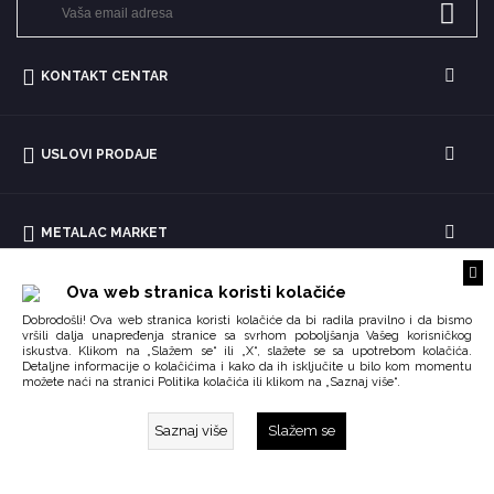
KONTAKT CENTAR
USLOVI PRODAJE
METALAC MARKET
Ova web stranica koristi kolačiće
Dobrodošli! Ova web stranica koristi kolačiće da bi radila pravilno i da bismo
vršili dalja unapređenja stranice sa svrhom poboljšanja Vašeg korisničkog
iskustva. Klikom na „Slažem se“ ili „X“, slažete se sa upotrebom kolačića.
Detaljne informacije o kolačićima i kako da ih isključite u bilo kom momentu
možete naći na stranici
ili klikom na „Saznaj više“.
Politika kolačića
Saznaj više
Slažem se
Copyright © 2026 Impoqo.
Created by
Enetel Solutions