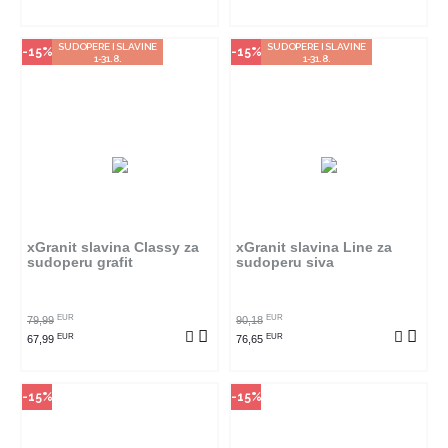
SUDOPERE I SLAVINE
SUDOPERE I SLAVINE
-15%
-15%
1-31.8.
1-31.8.
Način kupovine
Način kupovine
Ovaj proizvod dostupan je samo
Ovaj proizvod dostupan je samo
u odabranim radnjama i ne može
u odabranim radnjama i ne može
se poručiti online. Klikom na
se poručiti online. Klikom na
proizvod provjerite u kojim
proizvod provjerite u kojim
radnjama ga možete kupiti.
radnjama ga možete kupiti.
xGranit slavina Classy za
xGranit slavina Line za
sudoperu grafit
sudoperu siva
POGLEDAJ PROIZVOD
POGLEDAJ PROIZVOD
EUR
EUR
79,99
90,18
EUR
EUR
67,99
76,65
-15%
-15%