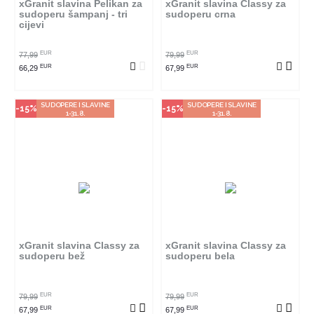
xGranit slavina Pelikan za
xGranit slavina Classy za
sudoperu šampanj - tri
sudoperu crna
cijevi
POGLEDAJ PROIZVOD
POGLEDAJ PROIZVOD
EUR
EUR
77,99
79,99
EUR
EUR
66,29
67,99
SUDOPERE I SLAVINE
SUDOPERE I SLAVINE
-15%
-15%
1-31.8.
1-31.8.
Način kupovine
Način kupovine
Ovaj proizvod dostupan je samo
Ovaj proizvod dostupan je samo
u odabranim radnjama i ne može
u odabranim radnjama i ne može
se poručiti online. Klikom na
se poručiti online. Klikom na
proizvod provjerite u kojim
proizvod provjerite u kojim
radnjama ga možete kupiti.
radnjama ga možete kupiti.
xGranit slavina Classy za
xGranit slavina Classy za
sudoperu bež
sudoperu bela
POGLEDAJ PROIZVOD
POGLEDAJ PROIZVOD
EUR
EUR
79,99
79,99
EUR
EUR
67,99
67,99