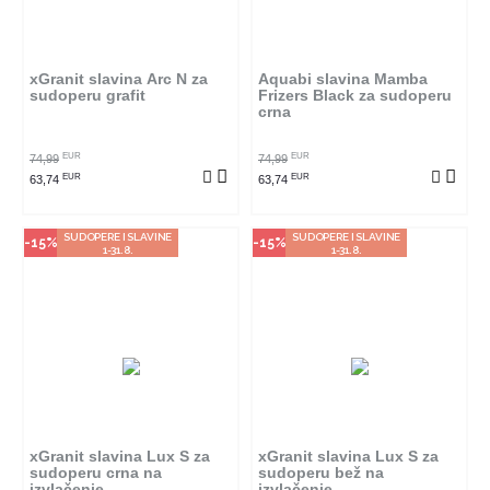
Ovaj proizvod dostupan je samo
Ovaj proizvod dostupan je samo
u odabranim radnjama i ne može
u odabranim radnjama i ne može
se poručiti online. Klikom na
se poručiti online. Klikom na
proizvod provjerite u kojim
proizvod provjerite u kojim
radnjama ga možete kupiti.
radnjama ga možete kupiti.
xGranit slavina Arc N za
Aquabi slavina Mamba
sudoperu grafit
Frizers Black za sudoperu
crna
POGLEDAJ PROIZVOD
POGLEDAJ PROIZVOD
EUR
EUR
74,99
74,99
EUR
EUR
63,74
63,74
SUDOPERE I SLAVINE
SUDOPERE I SLAVINE
-15%
-15%
1-31.8.
1-31.8.
Način kupovine
Način kupovine
Ovaj proizvod dostupan je samo
Ovaj proizvod dostupan je samo
u odabranim radnjama i ne može
u odabranim radnjama i ne može
se poručiti online. Klikom na
se poručiti online. Klikom na
proizvod provjerite u kojim
proizvod provjerite u kojim
radnjama ga možete kupiti.
radnjama ga možete kupiti.
xGranit slavina Lux S za
xGranit slavina Lux S za
sudoperu crna na
sudoperu bež na
izvlačenje
izvlačenje