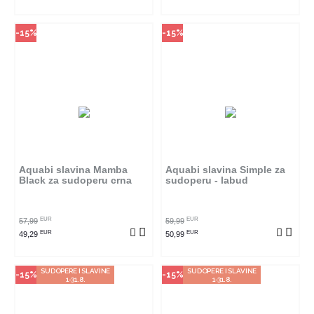
-15%
-15%
Način kupovine
Način kupovine
Ovaj proizvod dostupan je samo
Ovaj proizvod dostupan je samo
u odabranim radnjama i ne može
u odabranim radnjama i ne može
se poručiti online. Klikom na
se poručiti online. Klikom na
proizvod provjerite u kojim
proizvod provjerite u kojim
radnjama ga možete kupiti.
radnjama ga možete kupiti.
Aquabi slavina Mamba
Aquabi slavina Simple za
Black za sudoperu crna
sudoperu - labud
POGLEDAJ PROIZVOD
POGLEDAJ PROIZVOD
EUR
EUR
57,99
59,99
EUR
EUR
49,29
50,99
SUDOPERE I SLAVINE
SUDOPERE I SLAVINE
-15%
-15%
1-31.8.
1-31.8.