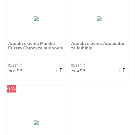
Način kupovine
Ovaj proizvod dostupan je samo
u odabranim radnjama i ne može
se poručiti online. Klikom na
proizvod provjerite u kojim
radnjama ga možete kupiti.
Aquabi slavina Mamba
Aquabi slavina Aquacube
Frizers Chrom za sudoperu
za kuhinju
POGLEDAJ PROIZVOD
EUR
EUR
91,99
92,99
EUR
EUR
78,19
79,04
-15%