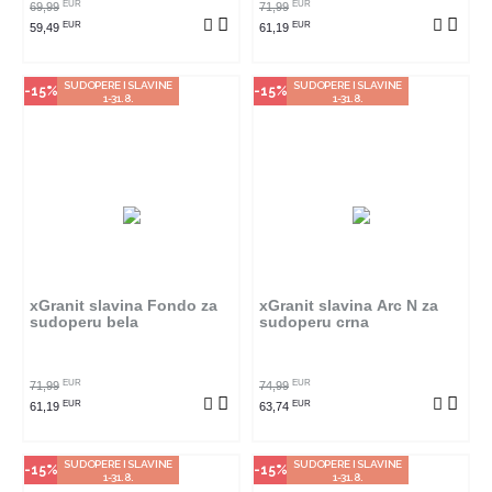
EUR
EUR
69,99
71,99
EUR
EUR
59,49
61,19
SUDOPERE I SLAVINE
SUDOPERE I SLAVINE
-15%
-15%
1-31.8.
1-31.8.
Način kupovine
Način kupovine
Ovaj proizvod dostupan je samo
Ovaj proizvod dostupan je samo
u odabranim radnjama i ne može
u odabranim radnjama i ne može
se poručiti online. Klikom na
se poručiti online. Klikom na
proizvod provjerite u kojim
proizvod provjerite u kojim
radnjama ga možete kupiti.
radnjama ga možete kupiti.
xGranit slavina Fondo za
xGranit slavina Arc N za
sudoperu bela
sudoperu crna
POGLEDAJ PROIZVOD
POGLEDAJ PROIZVOD
EUR
EUR
71,99
74,99
EUR
EUR
61,19
63,74
SUDOPERE I SLAVINE
SUDOPERE I SLAVINE
-15%
-15%
1-31.8.
1-31.8.