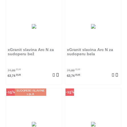
Način kupovine
Način kupovine
Ovaj proizvod dostupan je samo
Ovaj proizvod dostupan je samo
u odabranim radnjama i ne može
u odabranim radnjama i ne može
se poručiti online. Klikom na
se poručiti online. Klikom na
proizvod provjerite u kojim
proizvod provjerite u kojim
radnjama ga možete kupiti.
radnjama ga možete kupiti.
xGranit slavina Arc N za
xGranit slavina Arc N za
sudoperu bež
sudoperu bela
POGLEDAJ PROIZVOD
POGLEDAJ PROIZVOD
EUR
EUR
74,99
74,99
EUR
EUR
63,74
63,74
SUDOPERE I SLAVINE
-15%
-15%
1-31.8.
Način kupovine
Način kupovine