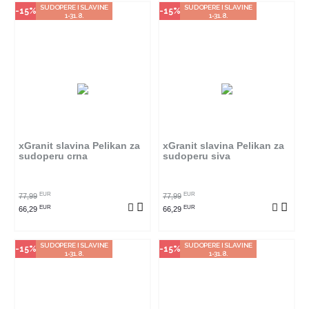
SUDOPERE I SLAVINE
SUDOPERE I SLAVINE
-15%
-15%
1-31.8.
1-31.8.
Način kupovine
Način kupovine
Ovaj proizvod dostupan je samo
Ovaj proizvod dostupan je samo
u odabranim radnjama i ne može
u odabranim radnjama i ne može
se poručiti online. Klikom na
se poručiti online. Klikom na
proizvod provjerite u kojim
proizvod provjerite u kojim
radnjama ga možete kupiti.
radnjama ga možete kupiti.
xGranit slavina Pelikan za
xGranit slavina Pelikan za
sudoperu crna
sudoperu siva
POGLEDAJ PROIZVOD
POGLEDAJ PROIZVOD
EUR
EUR
77,99
77,99
EUR
EUR
66,29
66,29
SUDOPERE I SLAVINE
SUDOPERE I SLAVINE
-15%
-15%
1-31.8.
1-31.8.