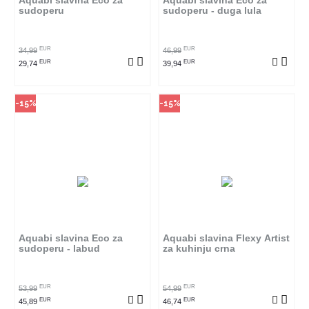
Aquabi slavina Eco za
Aquabi slavina Eco za
sudoperu
sudoperu - duga lula
POGLEDAJ PROIZVOD
POGLEDAJ PROIZVOD
EUR
EUR
34,99
46,99
EUR
EUR
29,74
39,94
-15%
-15%
Način kupovine
Način kupovine
Ovaj proizvod dostupan je samo
Ovaj proizvod dostupan je samo
u odabranim radnjama i ne može
u odabranim radnjama i ne može
se poručiti online. Klikom na
se poručiti online. Klikom na
proizvod provjerite u kojim
proizvod provjerite u kojim
radnjama ga možete kupiti.
radnjama ga možete kupiti.
Aquabi slavina Eco za
Aquabi slavina Flexy Artist
sudoperu - labud
za kuhinju crna
POGLEDAJ PROIZVOD
POGLEDAJ PROIZVOD
EUR
EUR
53,99
54,99
EUR
EUR
45,89
46,74