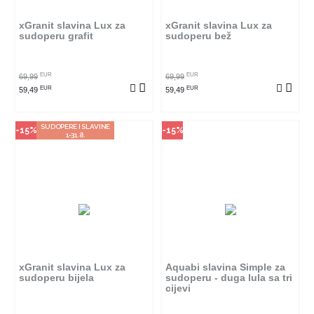
proizvod provjerite u kojim
proizvod provjerite u kojim
radnjama ga možete kupiti.
radnjama ga možete kupiti.
xGranit slavina Lux za
xGranit slavina Lux za
sudoperu grafit
sudoperu bež
POGLEDAJ PROIZVOD
POGLEDAJ PROIZVOD
EUR
EUR
69,99
69,99
EUR
EUR
59,49
59,49
SUDOPERE I SLAVINE
-15%
-15%
1-31.8.
Način kupovine
Način kupovine
Ovaj proizvod dostupan je samo
Ovaj proizvod dostupan je samo
u odabranim radnjama i ne može
u odabranim radnjama i ne može
se poručiti online. Klikom na
se poručiti online. Klikom na
proizvod provjerite u kojim
proizvod provjerite u kojim
radnjama ga možete kupiti.
radnjama ga možete kupiti.
xGranit slavina Lux za
Aquabi slavina Simple za
sudoperu bijela
sudoperu - duga lula sa tri
cijevi
POGLEDAJ PROIZVOD
POGLEDAJ PROIZVOD