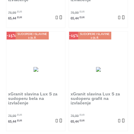
POGLEDAJ PROIZVOD
POGLEDAJ PROIZVOD
EUR
EUR
76,99
76,99
EUR
EUR
65,44
65,44
SUDOPERE I SLAVINE
SUDOPERE I SLAVINE
-15%
-15%
1-31.8.
1-31.8.
Način kupovine
Način kupovine
Ovaj proizvod dostupan je samo
Ovaj proizvod dostupan je samo
u odabranim radnjama i ne može
u odabranim radnjama i ne može
se poručiti online. Klikom na
se poručiti online. Klikom na
proizvod provjerite u kojim
proizvod provjerite u kojim
radnjama ga možete kupiti.
radnjama ga možete kupiti.
xGranit slavina Lux S za
xGranit slavina Lux S za
sudoperu bela na
sudoperu grafit na
izvlačenje
izvlačenje
POGLEDAJ PROIZVOD
POGLEDAJ PROIZVOD
EUR
EUR
76,99
76,99
EUR
EUR
65,44
65,44