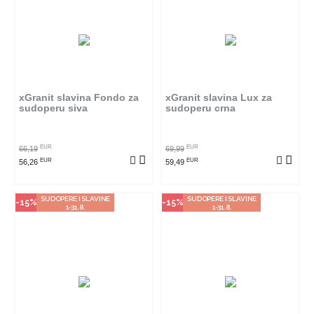
Način kupovine
Način kupovine
Ovaj proizvod dostupan je samo
Ovaj proizvod dostupan je samo
u odabranim radnjama i ne može
u odabranim radnjama i ne može
se poručiti online. Klikom na
se poručiti online. Klikom na
proizvod provjerite u kojim
proizvod provjerite u kojim
radnjama ga možete kupiti.
radnjama ga možete kupiti.
xGranit slavina Fondo za
xGranit slavina Lux za
sudoperu siva
sudoperu crna
POGLEDAJ PROIZVOD
POGLEDAJ PROIZVOD
EUR
EUR
66,19
69,99
EUR
EUR
56,26
59,49
SUDOPERE I SLAVINE
SUDOPERE I SLAVINE
-15%
-15%
1-31.8.
1-31.8.
Način kupovine
Način kupovine
Ovaj proizvod dostupan je samo
Ovaj proizvod dostupan je samo
u odabranim radnjama i ne može
u odabranim radnjama i ne može
se poručiti online. Klikom na
se poručiti online. Klikom na