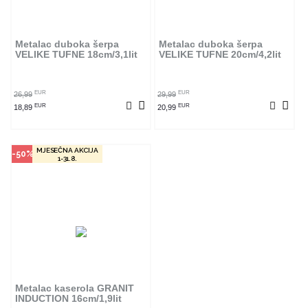
Ovaj proizvod dostupan je samo u
odabranim radnjama i ne može se
poručiti online. Klikom na proizvod
provjerite u kojim radnjama ga
Metalac duboka šerpa
Metalac duboka šerpa
možete kupiti.
VELIKE TUFNE 18cm/3,1lit
VELIKE TUFNE 20cm/4,2lit
POGLEDAJ PROIZVOD
EUR
EUR
26,99
29,99
EUR
EUR
18,89
20,99
MJESEČNA AKCIJA
-50%
1-31.8.
Metalac kaserola GRANIT
INDUCTION 16cm/1,9lit