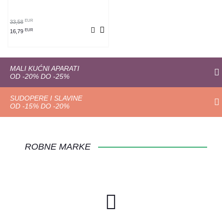
EUR
33,58
EUR
16,79
MALI KUĆNI APARATI
OD -20% DO -25%
SUDOPERE I SLAVINE
OD -15% DO -20%
ROBNE MARKE