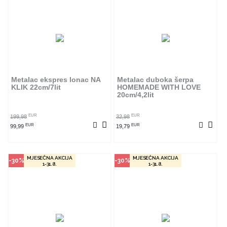
Način kupovine
Način kupovine
Ovaj proizvod dostupan je samo u
Ovaj proizvod dostupan je samo u
odabranim radnjama i ne može se
odabranim radnjama i ne može se
poručiti online. Klikom na proizvod
poručiti online. Klikom na proizvod
provjerite u kojim radnjama ga
provjerite u kojim radnjama ga
Metalac ekspres lonac NA
Metalac duboka šerpa
možete kupiti.
možete kupiti.
KLIK 22cm/7lit
HOMEMADE WITH LOVE
20cm/4,2lit
POGLEDAJ PROIZVOD
POGLEDAJ PROIZVOD
EUR
EUR
199,98
32,98
EUR
EUR
99,99
19,79
MJESEČNA AKCIJA
MJESEČNA AKCIJA
-30%
-30%
1-31.8.
1-31.8.
Način kupovine