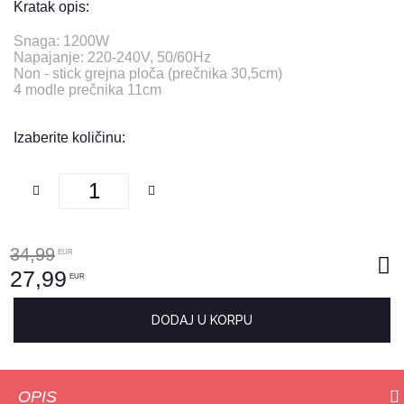
Kratak opis:
Snaga: 1200W
Napajanje: 220-240V, 50/60Hz
Non - stick grejna ploča (prečnika 30,5cm)
4 modle prečnika 11cm
Izaberite količinu:
34,99
EUR
27,99
EUR
DODAJ U KORPU
OPIS