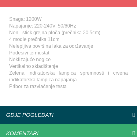
Snaga: 1200W
Napajanje: 220-240V, 50/60Hz
Non - stick grejna ploča (prečnika 30,5cm)
4 modle prečnika 11cm
Nelepljiva površina laka za održavanje
Podesivi termostat
Neklizajuće nogice
Vertikalno skladištenje
Zelena indikatorska lampica spremnosti i crvena
indikatorska lampica napajanja
Pribor za razvlačenje testa
GDJE POGLEDATI
KOMENTARI