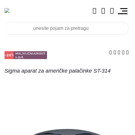
MALI KUĆNI APARATI
-20%
1-31.8.
Sigma aparat za američke palačinke ST-314