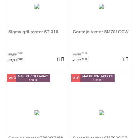
Način kupovine
Način kupovine
Ovaj proizvod dostupan je samo
Ovaj proizvod dostupan je samo
u odabranim radnjama i ne može
u odabranim radnjama i ne može
se poručiti online. Klikom na
se poručiti online. Klikom na
proizvod provjerite u kojim
proizvod provjerite u kojim
radnjama ga možete kupiti.
radnjama ga možete kupiti.
Sigma gril toster ST 310
Gorenje toster SM701GCW
POGLEDAJ PROIZVOD
POGLEDAJ PROIZVOD
EUR
EUR
29,99
32,90
EUR
EUR
23,99
26,32
MALI KUĆNI APARATI
MALI KUĆNI APARATI
-20%
-20%
1-31.8.
1-31.8.
Način kupovine
Način kupovine
Ovaj proizvod dostupan je samo
Ovaj proizvod dostupan je samo
u odabranim radnjama i ne može
u odabranim radnjama i ne može
se poručiti online. Klikom na
se poručiti online. Klikom na
proizvod provjerite u kojim
proizvod provjerite u kojim
radnjama ga možete kupiti.
radnjama ga možete kupiti.