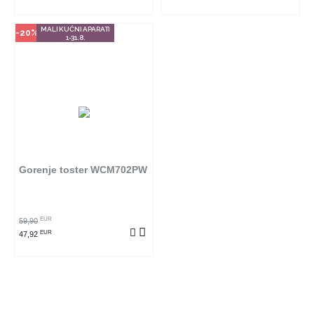
MALI KUĆNI APARATI
-20%
1-31.8.
Gorenje toster WCM702PW
EUR
59,90
EUR
47,92