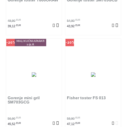
Gorenje toster T800ORAW
Gorenje toster SM703GCB
POGLEDAJ PROIZVOD
POGLEDAJ PROIZVOD
EUR
EUR
48,90
54,90
EUR
EUR
39,12
43,92
MALI KUĆNI APARATI
-20%
-20%
1-31.8.
Način kupovine
Ovaj proizvod dostupan je samo
u odabranim radnjama i ne može
se poručiti online. Klikom na
proizvod provjerite u kojim
radnjama ga možete kupiti.
Gorenje mini gril
Fisher toster FS 013
SM703GCG
POGLEDAJ PROIZVOD
EUR
EUR
56,90
58,90
EUR
EUR
45,52
47,12