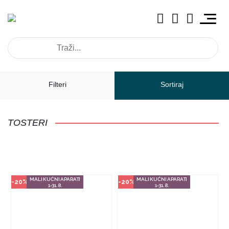
Način kupovine
Način kupovine
Ovaj proizvod dostupan je samo
Ovaj proizvod dostupan je samo
u odabranim radnjama i ne može
u odabranim radnjama i ne može
Filteri
Sortiraj
se poručiti online. Klikom na
se poručiti online. Klikom na
proizvod provjerite u kojim
proizvod provjerite u kojim
radnjama ga možete kupiti.
radnjama ga možete kupiti.
TOSTERI
POGLEDAJ PROIZVOD
POGLEDAJ PROIZVOD
MALI KUĆNI APARATI
MALI KUĆNI APARATI
-20%
-20%
1-31.8.
1-31.8.