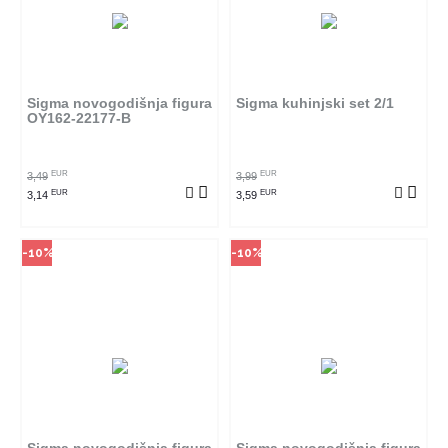
Način kupovine
Način kupovine
Ovaj proizvod dostupan je samo
Ovaj proizvod dostupan je samo
u odabranim radnjama i ne može
u odabranim radnjama i ne može
se poručiti online. Klikom na
se poručiti online. Klikom na
proizvod provjerite u kojim
proizvod provjerite u kojim
radnjama ga možete kupiti.
radnjama ga možete kupiti.
Sigma novogodišnja figura
Sigma kuhinjski set 2/1
OY162-22177-B
POGLEDAJ PROIZVOD
POGLEDAJ PROIZVOD
EUR
EUR
3,49
3,99
EUR
EUR
3,14
3,59
-10%
-10%
Način kupovine
Ovaj proizvod dostupan je samo
u odabranim radnjama i ne može
se poručiti online. Klikom na
proizvod provjerite u kojim
radnjama ga možete kupiti.