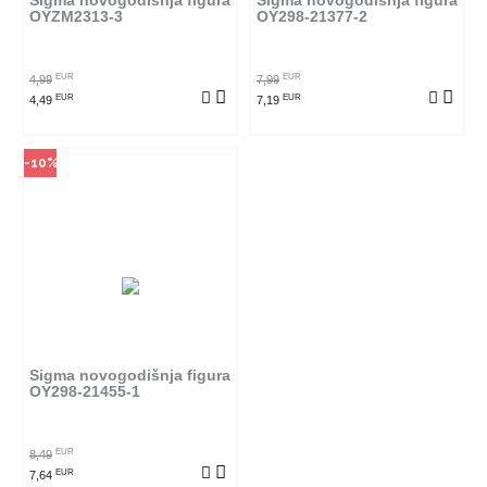
Sigma novogodišnja figura
Sigma novogodišnja figura
OYZM2313-3
OY298-21377-2
POGLEDAJ PROIZVOD
EUR
EUR
4,99
7,99
EUR
EUR
4,49
7,19
-10%
Sigma novogodišnja figura
OY298-21455-1
EUR
8,49
EUR
7,64