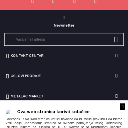
Newsletter
KONTAKT CENTAR
USLOVI PRODAJE
METALAC MARKET
Ova web stranica koristi kolačiće
Dobrodošli! Ova web stranica koristi kolačiće da bi radila pravilno i da bismo
vršili dalja unapređenja stranice sa svrhom poboljšanja Vašeg korisničkog
iskustva. Klikom na „Slažem se“ ili „X“, slažete se sa upotrebom kolačića.