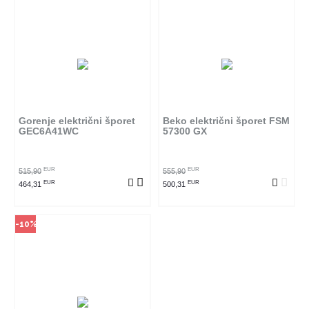
Način kupovine
Ovaj proizvod dostupan je samo
u odabranim radnjama i ne može
se poručiti online. Klikom na
proizvod provjerite u kojim
radnjama ga možete kupiti.
Gorenje električni šporet
Beko električni šporet FSM
GEC6A41WC
57300 GX
POGLEDAJ PROIZVOD
EUR
EUR
515,90
555,90
EUR
EUR
464,31
500,31
-10%