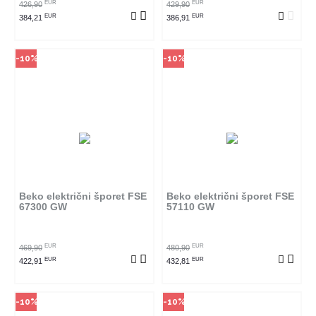
EUR
EUR
426,90
429,90
EUR
EUR
384,21
386,91
-10%
-10%
Način kupovine
Način kupovine
Ovaj proizvod dostupan je samo
Ovaj proizvod dostupan je samo
u odabranim radnjama i ne može
u odabranim radnjama i ne može
se poručiti online. Klikom na
se poručiti online. Klikom na
proizvod provjerite u kojim
proizvod provjerite u kojim
radnjama ga možete kupiti.
radnjama ga možete kupiti.
Beko električni šporet FSE
Beko električni šporet FSE
67300 GW
57110 GW
POGLEDAJ PROIZVOD
POGLEDAJ PROIZVOD
EUR
EUR
469,90
480,90
EUR
EUR
422,91
432,81
-10%
-10%