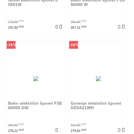
Novel električni šporet E
Beko električni šporet FSS
5601W
56000 W
POGLEDAJ PROIZVOD
POGLEDAJ PROIZVOD
EUR
EUR
279,90
296,90
EUR
EUR
237,92
267,21
-10%
-10%
Način kupovine
Način kupovine
Ovaj proizvod dostupan je samo
Ovaj proizvod dostupan je samo
u odabranim radnjama i ne može
u odabranim radnjama i ne može
se poručiti online. Klikom na
se poručiti online. Klikom na
proizvod provjerite u kojim
proizvod provjerite u kojim
radnjama ga možete kupiti.
radnjama ga možete kupiti.
Beko električni šporet FSE
Gorenje električni šporet
66000 GW
GE5A21WH
POGLEDAJ PROIZVOD
POGLEDAJ PROIZVOD
EUR
EUR
306,90
310,90
EUR
EUR
276,21
279,81