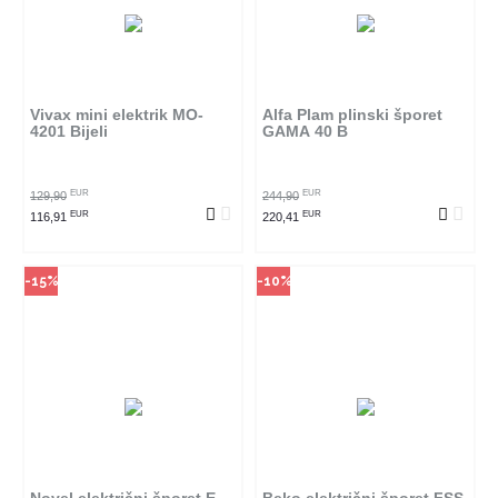
Način kupovine
Način kupovine
Ovaj proizvod dostupan je samo
Ovaj proizvod dostupan je samo
u odabranim radnjama i ne može
u odabranim radnjama i ne može
se poručiti online. Klikom na
se poručiti online. Klikom na
proizvod provjerite u kojim
proizvod provjerite u kojim
radnjama ga možete kupiti.
radnjama ga možete kupiti.
Vivax mini elektrik MO-
Alfa Plam plinski šporet
4201 Bijeli
GAMA 40 B
POGLEDAJ PROIZVOD
POGLEDAJ PROIZVOD
EUR
EUR
129,90
244,90
EUR
EUR
116,91
220,41
-15%
-10%
Način kupovine
Način kupovine
Ovaj proizvod dostupan je samo
Ovaj proizvod dostupan je samo
u odabranim radnjama i ne može
u odabranim radnjama i ne može
se poručiti online. Klikom na
se poručiti online. Klikom na
proizvod provjerite u kojim
proizvod provjerite u kojim
radnjama ga možete kupiti.
radnjama ga možete kupiti.