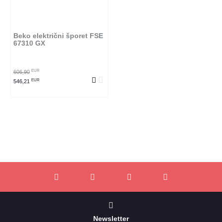
Beko električni šporet FSE
67310 GX
EUR
606,90
EUR
546,21
Newsletter