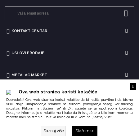
KONTAKT CENTAR
USLOVI PRODAJE
METALAC MARKET
Ova web stranica koristi kolačiće
Dobrodošli! Ova web stranica koristi kolačiće da bi radila pravilno i da bismo
vršili dalja unapređenja stranice sa svrhom poboljšanja Vašeg korisničkog
iskustva. Klikom na „Slažem se“ ili „X“, slažete se sa upotrebom kolačića.
Detaljne informacije o kolačićima i kako da ih isključite u bilo kom momentu
možete naći na stranici
ili klikom na „Saznaj više“.
Politika kolačića
Saznaj više
Slažem se
Copyright © 2026 Impoqo.
Created by
Enetel Solutions