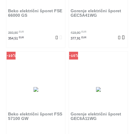
proizvod provjerite u kojim
proizvod provjerite u kojim
radnjama ga možete kupiti.
radnjama ga možete kupiti.
Beko električni šporet FSE
Gorenje električni šporet
66000 GS
GEC5A41WG
POGLEDAJ PROIZVOD
POGLEDAJ PROIZVOD
EUR
EUR
393,90
419,90
EUR
EUR
354,51
377,91
-10%
-10%
Način kupovine
Način kupovine
Ovaj proizvod dostupan je samo
Ovaj proizvod dostupan je samo
u odabranim radnjama i ne može
u odabranim radnjama i ne može
se poručiti online. Klikom na
se poručiti online. Klikom na
proizvod provjerite u kojim
proizvod provjerite u kojim
radnjama ga možete kupiti.
radnjama ga možete kupiti.
Beko električni šporet FSS
Gorenje električni šporet
57100 GW
GEC6A11WG
POGLEDAJ PROIZVOD
POGLEDAJ PROIZVOD