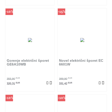
-10%
-15%
Način kupovine
Način kupovine
Ovaj proizvod dostupan je samo
Ovaj proizvod dostupan je samo
u odabranim radnjama i ne može
u odabranim radnjama i ne može
se poručiti online. Klikom na
se poručiti online. Klikom na
proizvod provjerite u kojim
proizvod provjerite u kojim
radnjama ga možete kupiti.
radnjama ga možete kupiti.
Gorenje električni šporet
Novel električni šporet EC
GE6A10WB
6601W
POGLEDAJ PROIZVOD
POGLEDAJ PROIZVOD
EUR
EUR
355,90
389,90
EUR
EUR
320,31
331,42
-10%
-10%