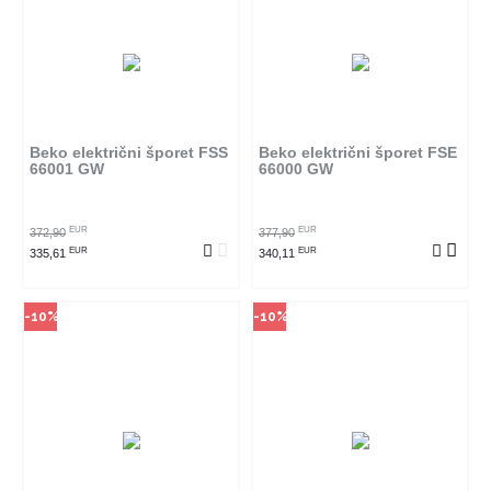
Način kupovine
Način kupovine
Ovaj proizvod dostupan je samo
Ovaj proizvod dostupan je samo
u odabranim radnjama i ne može
u odabranim radnjama i ne može
se poručiti online. Klikom na
se poručiti online. Klikom na
proizvod provjerite u kojim
proizvod provjerite u kojim
radnjama ga možete kupiti.
radnjama ga možete kupiti.
Beko električni šporet FSS
Beko električni šporet FSE
66001 GW
66000 GW
POGLEDAJ PROIZVOD
POGLEDAJ PROIZVOD
EUR
EUR
372,90
377,90
EUR
EUR
335,61
340,11
-10%
-10%
Način kupovine
Način kupovine
Ovaj proizvod dostupan je samo
Ovaj proizvod dostupan je samo
u odabranim radnjama i ne može
u odabranim radnjama i ne može
se poručiti online. Klikom na
se poručiti online. Klikom na