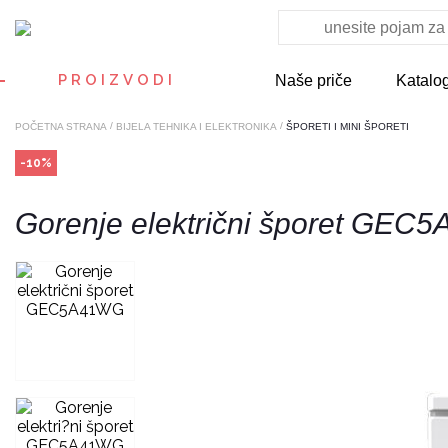
PROIZVODI
Naše priče
Katalo
/
/
POČETNA STRANA
BIJELA TEHNIKA I ELEKTRONIKA
ŠPORETI I MINI ŠPORETI
-10%
Gorenje električni šporet GE