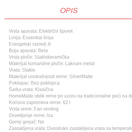
OPIS
Vrsta aparata: Električni šporet
Linija: Essential linija
Energetski razred: A
Boja aparata: Bela
Vrsta ploče: Staklokeramička
Materijal komandne ploče: Lakirani metal
Vrata: Staklo
Materijal unutrašnjosti rerne: SilverMatte
Poklopac: Bez poklopca
Šarka vrata: Klasična
HomeMade oblik rerne po uzoru na tradicionalne peći na d
Korisna zapremina rerne: 62 l
Vrsta rerne: Fan venting
Osvetljenje rerne: Iza
Gornji grejač: Ne
Zastakljena vrata: Dvostruko zastakljena vrata sa tempera