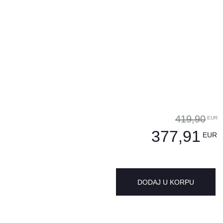
419,90
EUR
377,91
EUR
DODAJ U KORPU