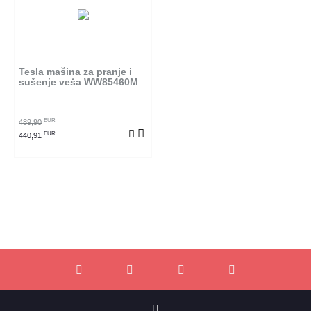
Tesla mašina za pranje i
sušenje veša WW85460M
EUR
489,90
EUR
440,91