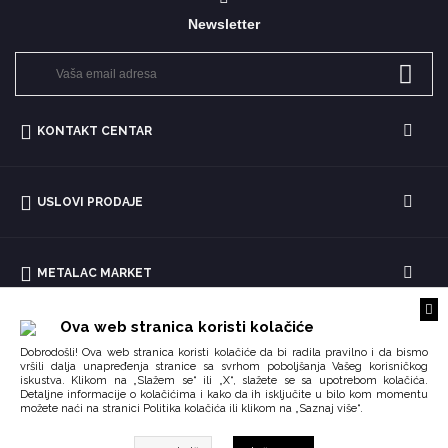
Newsletter
KONTAKT CENTAR
USLOVI PRODAJE
METALAC MARKET
Ova web stranica koristi kolačiće
Dobrodošli! Ova web stranica koristi kolačiće da bi radila pravilno i da bismo
vršili dalja unapređenja stranice sa svrhom poboljšanja Vašeg korisničkog
iskustva. Klikom na „Slažem se“ ili „X“, slažete se sa upotrebom kolačića.
Detaljne informacije o kolačićima i kako da ih isključite u bilo kom momentu
možete naći na stranici
ili klikom na „Saznaj više“.
Politika kolačića