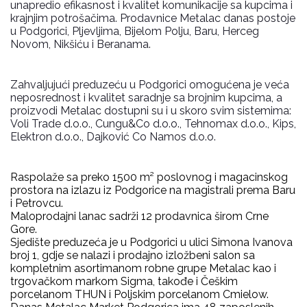
unapredio efikasnost i kvalitet komunikacije sa kupcima i
krajnjim potrošačima. Prodavnice Metalac danas postoje
u Podgorici, Pljevljima, Bijelom Polju, Baru, Herceg
Novom, Nikšiću i Beranama.
Zahvaljujući preduzeću u Podgorici omogućena je veća
neposrednost i kvalitet saradnje sa brojnim kupcima, a
proizvodi Metalac dostupni su i u skoro svim sistemima:
Voli Trade d.o.o., Cungu&Co d.o.o., Tehnomax d.o.o., Kips,
Elektron d.o.o., Dajković Co Namos d.o.o.
Raspolaže sa preko 1500 m² poslovnog i magacinskog
prostora na izlazu iz Podgorice na magistrali prema Baru
i Petrovcu.
Maloprodajni lanac sadrži 12 prodavnica širom Crne
Gore.
Sjedište preduzeća je u Podgorici u ulici Simona Ivanova
broj 1, gdje se nalazi i prodajno izložbeni salon sa
kompletnim asortimanom robne grupe Metalac kao i
trgovačkom markom Sigma, takođe i Češkim
porcelanom THUN i Poljskim porcelanom Cmielow.