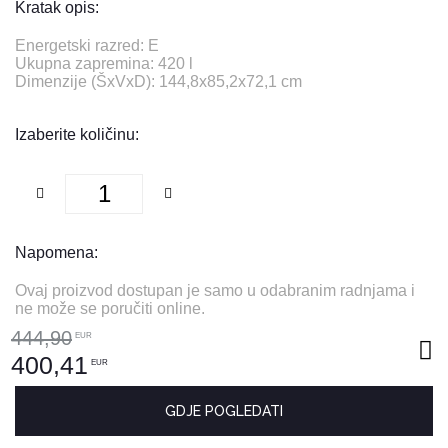
Kratak opis:
Energetski razred: E
Ukupna zapremina: 420 l
Dimenzije (ŠxVxD): 144,8x85,2x72,1 cm
Izaberite količinu:
Napomena:
Ovaj proizvod dostupan je samo u odabranim radnjama i
ne može se poručiti online.
444,90
EUR
400,41
EUR
GDJE POGLEDATI