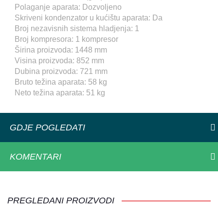
Polaganje aparata: Dozvoljeno
Skriveni kondenzator u kućištu aparata: Da
Broj nezavisnih sistema hladjenja: 1
Broj kompresora: 1 kompresor
Širina proizvoda: 1448 mm
Visina proizvoda: 852 mm
Dubina proizvoda: 721 mm
Bruto težina aparata: 58 kg
Neto težina aparata: 51 kg
GDJE POGLEDATI
KOMENTARI
PREGLEDANI PROIZVODI