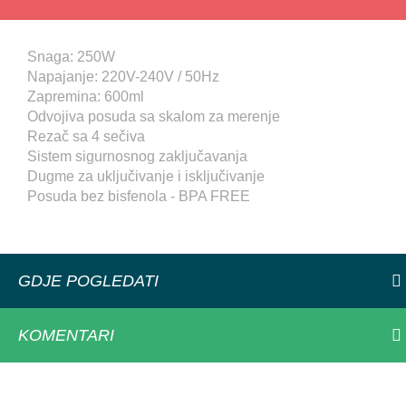
Snaga: 250W
Napajanje: 220V-240V / 50Hz
Zapremina: 600ml
Odvojiva posuda sa skalom za merenje
Rezač sa 4 sečiva
Sistem sigurnosnog zaključavanja
Dugme za uključivanje i isključivanje
Posuda bez bisfenola - BPA FREE
GDJE POGLEDATI
KOMENTARI