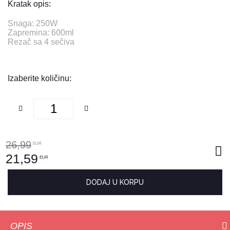
Kratak opis:
Snaga: 250W
Zapremina: 600ml
Rezač sa 4 sečiva
Izaberite količinu:
26,99
EUR
21,59
EUR
DODAJ U KORPU
OPIS