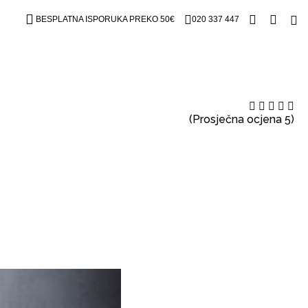
BESPLATNA ISPORUKA PREKO 50€
020 337 447
(Prosječna ocjena 5)