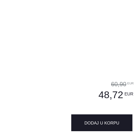
60,90
EUR
48,72
EUR
DODAJ U KORPU