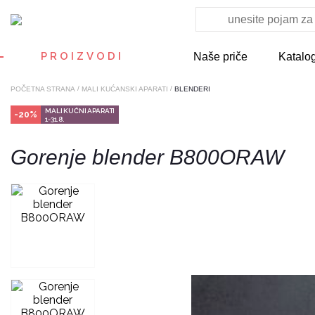
PROIZVODI
Naše priče
Katalo
/
/
POČETNA STRANA
MALI KUĆANSKI APARATI
BLENDERI
MALI KUĆNI APARATI
-20%
1-31.8.
Gorenje blender B800ORAW