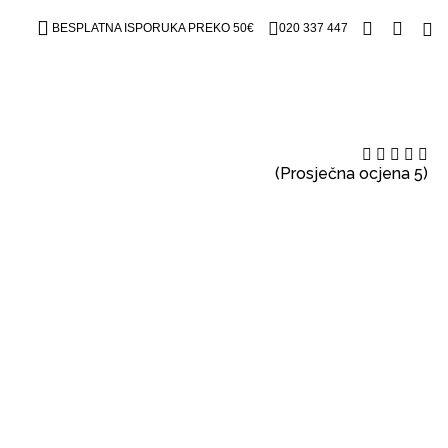
BESPLATNA ISPORUKA PREKO 50€
020 337 447
(Prosječna ocjena 5)