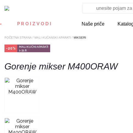
PROIZVODI
Naše priče
Katalo
/
/
POČETNA STRANA
MALI KUĆANSKI APARATI
MIKSERI
MALI KUĆNI APARATI
-20%
1-31.8.
Gorenje mikser M400ORAW