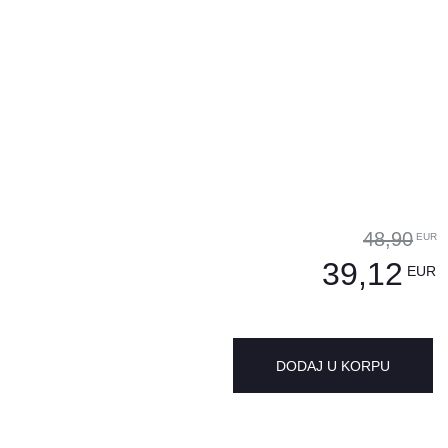
48,90
EUR
39,12
EUR
DODAJ U KORPU