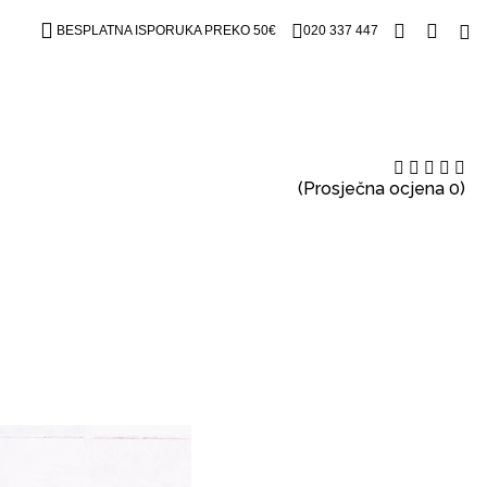
BESPLATNA ISPORUKA PREKO 50€
020 337 447
(Prosječna ocjena 0)