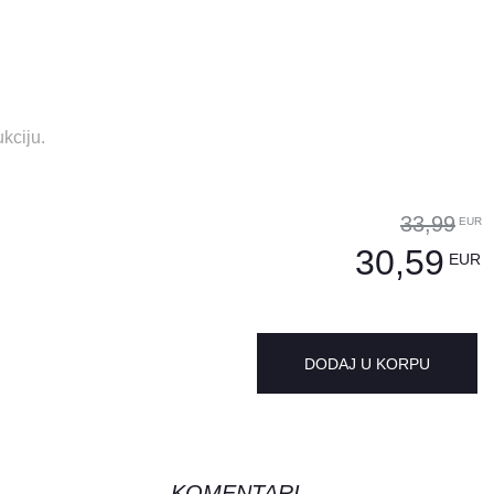
kciju.
33,99
EUR
30,59
EUR
DODAJ U KORPU
KOMENTARI