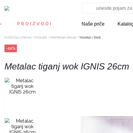
PROIZVODI
Naše priče
Katalo
/
/
/
POČETNA STRANA
POSUĐE
PRIPREMA HRANE
TIGANJI I TAVE
-10%
Metalac tiganj wok IGNIS 26cm