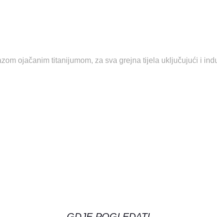
m ojačanim titanijumom, za sva grejna tijela uključujući i indu
GDJE POGLEDATI