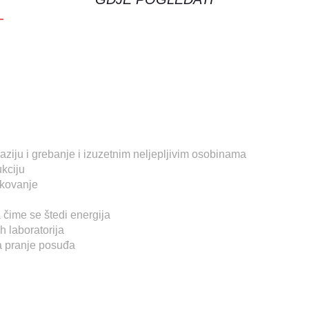
ziju i grebanje i izuzetnim neljepljivim osobinama
ukciju
ukovanje
čime se štedi energija
h laboratorija
za pranje posuđa