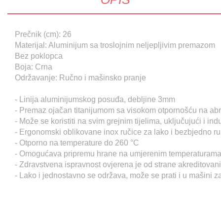
Prečnik (cm): 26
Materijal: Aluminijum sa troslojnim neljepljivim premazom
Bez poklopca
Boja: Crna
Održavanje: Ručno i mašinsko pranje
- Linija aluminijumskog posuđa, debljine 3mm
- Premaz ojačan titanijumom sa visokom otpornošću na abra
- Može se koristiti na svim grejnim tijelima, uključujući i ind
- Ergonomski oblikovane inox ručice za lako i bezbjedno r
- Otporno na temperature do 260 °C
- Omogućava pripremu hrane na umjerenim temperaturama 
- Zdravstvena ispravnost ovjerena je od strane akreditovani
- Lako i jednostavno se održava, može se prati i u mašini 