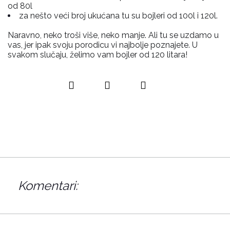
od 80l
za nešto veći broj ukućana tu su bojleri od 100l i 120l.
Naravno, neko troši više, neko manje. Ali tu se uzdamo u
vas, jer ipak svoju porodicu vi najbolje poznajete. U
svakom slučaju, želimo vam bojler od 120 litara!
Komentari: