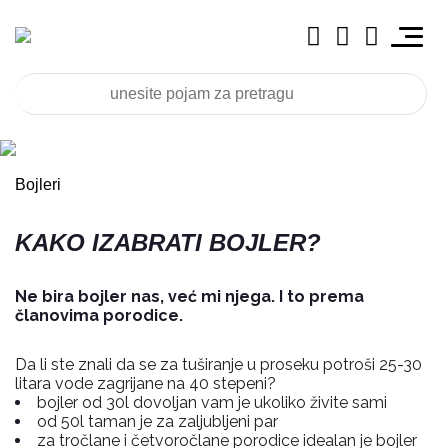
Bojleri
KAKO IZABRATI BOJLER?
Ne bira bojler nas, već mi njega. I to prema
članovima porodice.
Da li ste znali da se za tuširanje u proseku potroši 25-30
litara vode zagrijane na 40 stepeni?
bojler od 30l dovoljan vam je ukoliko živite sami
od 50l taman je za zaljubljeni par
za tročlane i četvoročlane porodice idealan je bojler