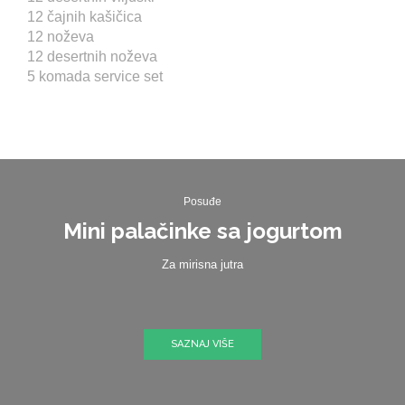
12 čajnih kašičica
12 noževa
12 desertnih noževa
5 komada service set
Posuđe
Mini palačinke sa jogurtom
Za mirisna jutra
SAZNAJ VIŠE