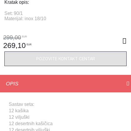
Kratak opis:
Set: 90/1
Materijal: inox 18/10
299,00
EUR
269,10
EUR
POZOVITE KONTAKT CENTAR
OPIS
Sastav seta:
12 kašika
12 viljuški
12 desertnih kašičica
12 desertnih viljuški