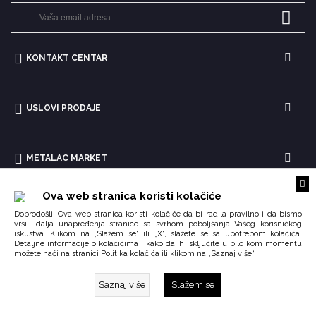
KONTAKT CENTAR
USLOVI PRODAJE
METALAC MARKET
Ova web stranica koristi kolačiće
Dobrodošli! Ova web stranica koristi kolačiće da bi radila pravilno i da bismo
vršili dalja unapređenja stranice sa svrhom poboljšanja Vašeg korisničkog
iskustva. Klikom na „Slažem se“ ili „X“, slažete se sa upotrebom kolačića.
Detaljne informacije o kolačićima i kako da ih isključite u bilo kom momentu
možete naći na stranici
ili klikom na „Saznaj više“.
Politika kolačića
Saznaj više
Slažem se
Copyright © 2026 Impoqo.
Created by
Enetel Solutions