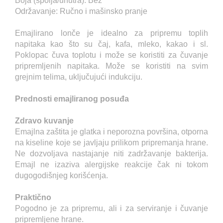
Boja (spolja/unutra): Bež
Održavanje: Ručno i mašinsko pranje
Emajlirano lonče je idealno za pripremu toplih
napitaka kao što su čaj, kafa, mleko, kakao i sl.
Poklopac čuva toplotu i može se koristiti za čuvanje
pripremljenih napitaka. Može se koristiti na svim
grejnim telima, uključujući indukciju.
Prednosti emajliranog posuđa
Zdravo kuvanje
Emajlna zaštita je glatka i neporozna površina, otporna
na kiseline koje se javljaju prilikom pripremanja hrane.
Ne dozvoljava nastajanje niti zadržavanje bakterija.
Emajl ne izaziva alergijske reakcije čak ni tokom
dugogodišnjeg korišćenja.
Praktično
Pogodno je za pripremu, ali i za serviranje i čuvanje
pripremljene hrane.