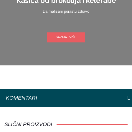
Kašica od brokolija i kelerabe
Da mališani porastu zdravo
SAZNAJ VIŠE
KOMENTARI
SLIČNI PROIZVODI