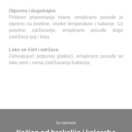
Otporno i dugotrajno
Prilikom pripremanja hrane, emajlirano posuđe je
otporno na kiseline, visoke temperature i habanje. Uz
pravilno održavanje, emajlirano posuđe dugo
zadržava sjaj i boju.
Lako se čisti i održava
Zahvaljujući potpunoj glatkoći, emajlirano posuđe se
lako pere i nema zadržavanja bakterija.
Za najmlađe