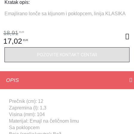
Kratak opis:
Emajlirano lonče sa kljunom i poklopcem, linija KLASIKA
18,91
EUR
17,02
EUR
POZOVITE KONTAKT CENTAR
OPIS
Prečnik (cm): 12
Zapremina (l): 1,3
Visina (mm): 104
Materijal: Emajl na čeličnom limu
Sa poklopcem