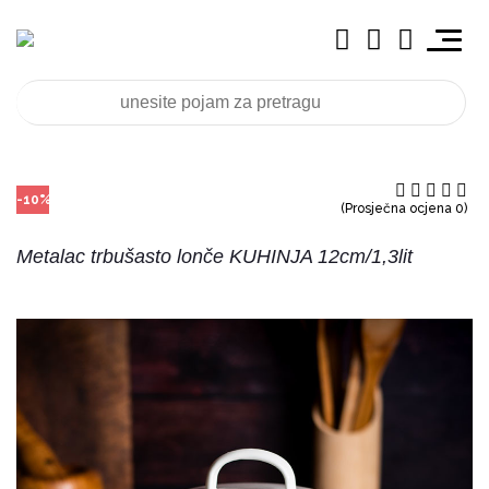
-10%
(Prosječna ocjena 0)
Metalac trbušasto lonče KUHINJA 12cm/1,3lit