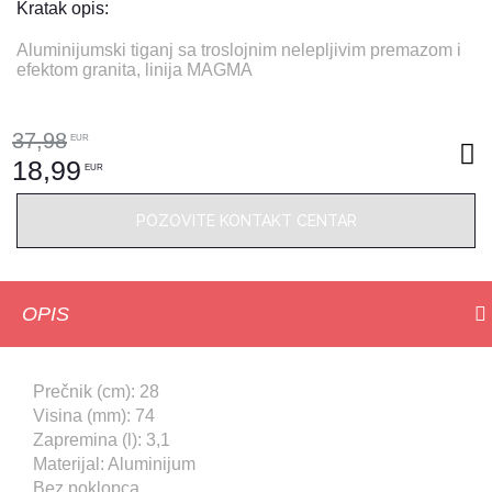
Kratak opis:
Aluminijumski tiganj sa troslojnim nelepljivim premazom i
efektom granita, linija MAGMA
37,98
EUR
18,99
EUR
POZOVITE KONTAKT CENTAR
OPIS
Prečnik (cm): 28
Visina (mm): 74
Zapremina (l): 3,1
Materijal: Aluminijum
Bez poklopca