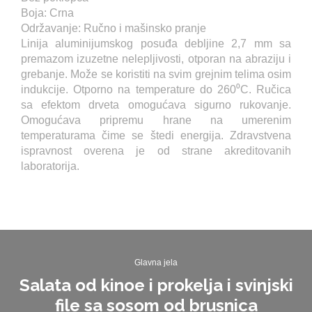
Boja: Crna
Održavanje: Ručno i mašinsko pranje
Linija aluminijumskog posuđa debljine 2,7 mm sa
premazom izuzetne nelepljivosti, otporan na abraziju i
grebanje. Može se koristiti na svim grejnim telima osim
indukcije. Otporno na temperature do 260⁰C. Ručica
sa efektom drveta omogućava sigurno rukovanje.
Omogućava pripremu hrane na umerenim
temperaturama čime se štedi energija. Zdravstvena
ispravnost overena je od strane akreditovanih
laboratorija.
Glavna jela
Salata od kinoe i prokelja i svinjski
file sa sosom od brusnica