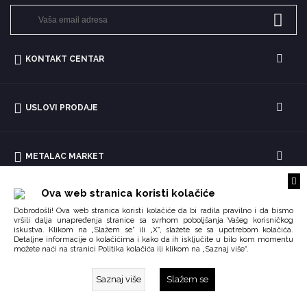
KONTAKT CENTAR
USLOVI PRODAJE
METALAC MARKET
Ova web stranica koristi kolačiće
Dobrodošli! Ova web stranica koristi kolačiće da bi radila pravilno i da bismo
vršili dalja unapređenja stranice sa svrhom poboljšanja Vašeg korisničkog
iskustva. Klikom na „Slažem se“ ili „X“, slažete se sa upotrebom kolačića.
Detaljne informacije o kolačićima i kako da ih isključite u bilo kom momentu
možete naći na stranici
ili klikom na „Saznaj više“.
Politika kolačića
Saznaj više
Slažem se
Copyright © 2026 Impoqo.
Created by
Enetel Solutions