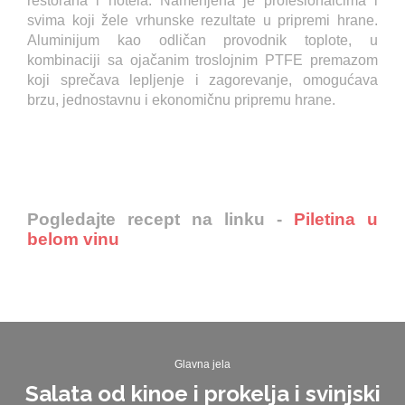
restorana i hotela. Namenjena je profesionalcima i
svima koji žele vrhunske rezultate u pripremi hrane.
Aluminijum kao odličan provodnik toplote, u
kombinaciji sa ojačanim troslojnim PTFE premazom
koji sprečava lepljenje i zagorevanje, omogućava
brzu, jednostavnu i ekonomičnu pripremu hrane.
Pogledajte recept na linku -
Piletina u
belom vinu
Glavna jela
Salata od kinoe i prokelja i svinjski