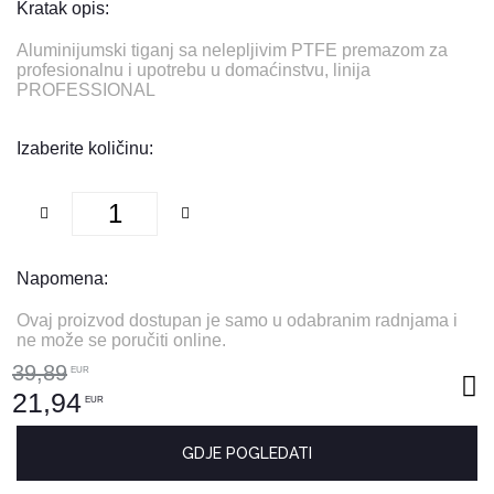
Kratak opis:
Aluminijumski tiganj sa nelepljivim PTFE premazom za
profesionalnu i upotrebu u domaćinstvu, linija
PROFESSIONAL
Izaberite količinu:
Napomena:
Ovaj proizvod dostupan je samo u odabranim radnjama i
ne može se poručiti online.
39,89
EUR
21,94
EUR
GDJE POGLEDATI