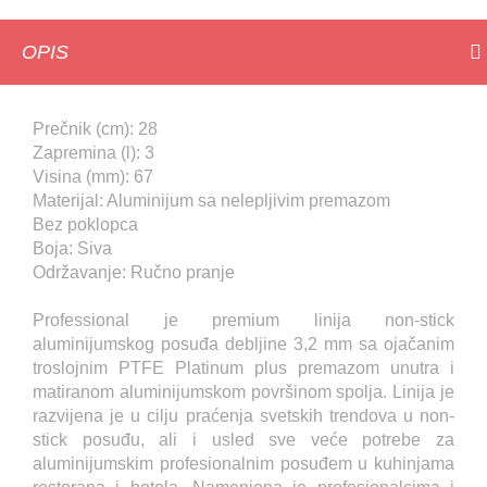
OPIS
Prečnik (cm): 28
Zapremina (l): 3
Visina (mm): 67
Materijal: Aluminijum sa nelepljivim premazom
Bez poklopca
Boja: Siva
Održavanje: Ručno pranje
Professional je premium linija non-stick
aluminijumskog posuđa debljine 3,2 mm sa ojačanim
troslojnim PTFE Platinum plus premazom unutra i
matiranom aluminijumskom površinom spolja. Linija je
razvijena je u cilju praćenja svetskih trendova u non-
stick posuđu, ali i usled sve veće potrebe za
aluminijumskim profesionalnim posuđem u kuhinjama