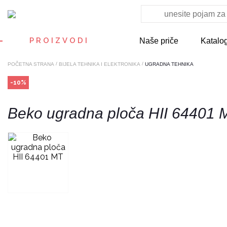
PROIZVODI
Naše priče
Katalo
/
/
POČETNA STRANA
BIJELA TEHNIKA I ELEKTRONIKA
UGRADNA TEHNIKA
-10%
Beko ugradna ploča HII 64401 