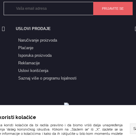
USLOVI PRODAJE
Naručivanje proizvoda
Plaćanje
Isporuka proizvoda
Reklamacije
Uslovi korišćenja
Saznaj više o programu lojalnosti
oristi kolačiće
a koristi kolačiće da bi radila pravilno i da bismo vršili dalja unapređenja
S
nja Vašeg korisničkog iskustva. Klikom na „Slažem se“ ili „X“, slažete se sa
e informacije o kolačićima i kako da ih isključite u bilo kom momentu možete