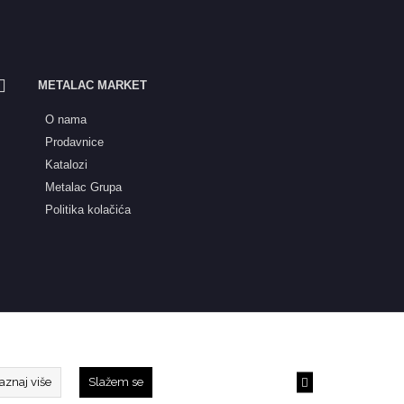
METALAC MARKET
O nama
Prodavnice
Katalozi
Metalac Grupa
Politika kolačića
aznaj više
Slažem se