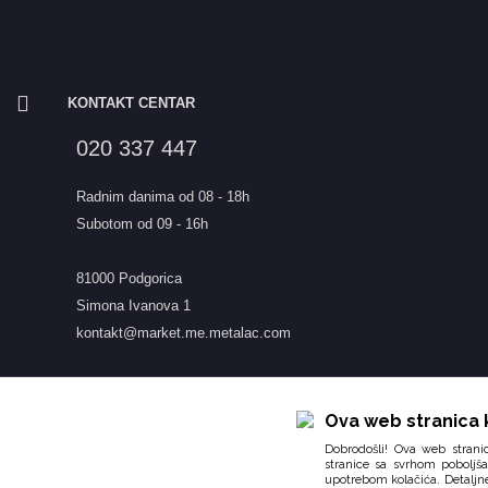
KONTAKT CENTAR
020 337 447
Radnim danima od 08 - 18h
Subotom od 09 - 16h
81000 Podgorica
Simona Ivanova 1
kontakt@market.me.metalac.com
Ova web stranica k
Dobrodošli! Ova web stranic
stranice sa svrhom poboljša
upotrebom kolačića. Detaljn