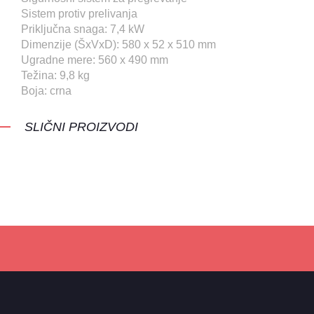
Sistem protiv prelivanja
Priključna snaga: 7,4 kW
Dimenzije (ŠxVxD): 580 x 52 x 510 mm
Ugradne mere: 560 x 490 mm
Težina: 9,8 kg
Boja: crna
SLIČNI PROIZVODI