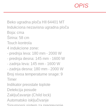
OPIS
Beko ugradna ploča HII 64401 MT
Indukciona nezavisna ugradna ploča
Boja: crna
Širina: 58 cm
Touch kontrola
4 indukcione zone:
- prednja leva: 180 mm - 2000 W
- prednja desna: 145 mm - 1600 W
- zadnja leva: 145 mm - 1600 W
- zadnja desna: 180 mm - 2000 W
Broj nivoa temperaturne snage: 9
Timer
Indikator preostale toplote
Detekcija posude
Zaključavanje (Child lock)
Automatsko isključivanje
Sigurnosni sistem za pregrevanje