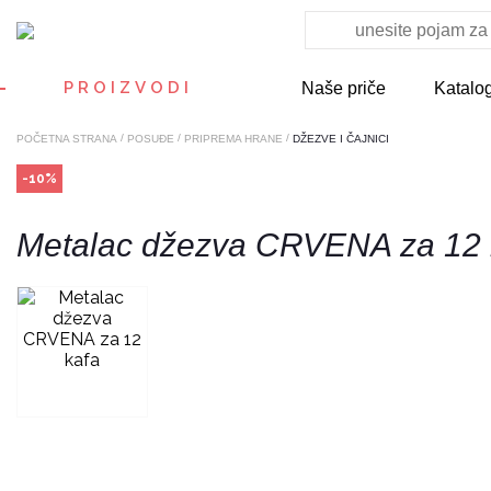
PROIZVODI
Naše priče
Katalo
/
/
/
POČETNA STRANA
POSUĐE
PRIPREMA HRANE
DŽEZVE I ČAJNICI
-10%
Metalac džezva CRVENA za 12 