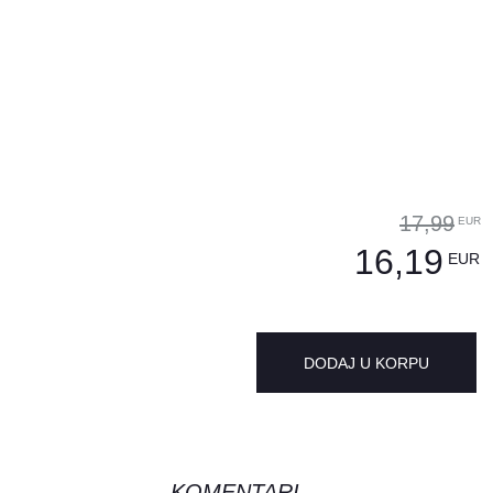
17,99
EUR
16,19
EUR
DODAJ U KORPU
KOMENTARI