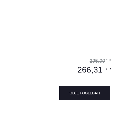
295,90
EUR
266,31
EUR
GDJE POGLEDATI