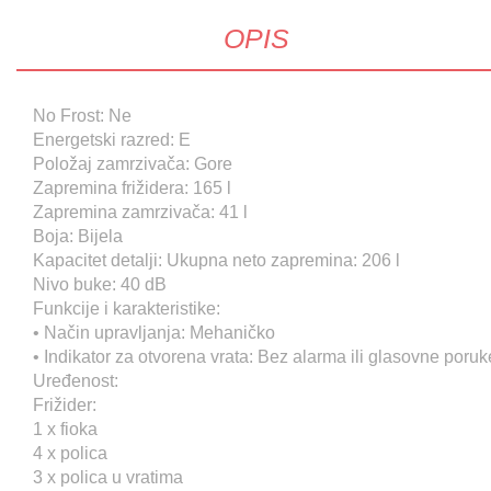
OPIS
No Frost: Ne
Energetski razred: E
Položaj zamrzivača: Gore
Zapremina frižidera: 165 l
Zapremina zamrzivača: 41 l
Boja: Bijela
Kapacitet detalji: Ukupna neto zapremina: 206 l
Nivo buke: 40 dB
Funkcije i karakteristike:
• Način upravljanja: Mehaničko
• Indikator za otvorena vrata: Bez alarma ili glasovne poruk
Uređenost:
Frižider:
1 x fioka
4 x polica
3 x polica u vratima