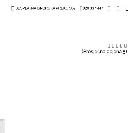
BESPLATNA ISPORUKA PREKO 50€
020 337 447
(Prosječna ocjena 5)