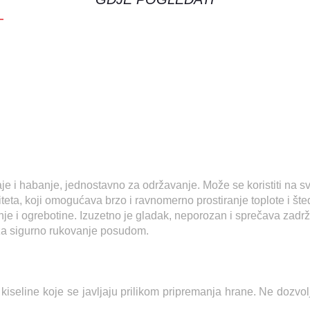
e i habanje, jednostavno za održavanje. Može se koristiti na svim
teta, koji omogućava brzo i ravnomerno prostiranje toplote i šte
je i ogrebotine. Izuzetno je gladak, neporozan i sprečava zadrž
 za sigurno rukovanje posudom.
kiseline koje se javljaju prilikom pripremanja hrane. Ne dozvol