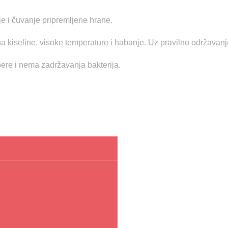
nje i čuvanje pripremljene hrane.
a kiseline, visoke temperature i habanje. Uz pravilno održavanj
pere i nema zadržavanja bakterija.