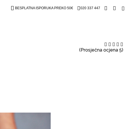
BESPLATNA ISPORUKA PREKO 50€
020 337 447
(Prosječna ocjena 5)