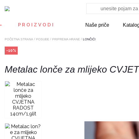
PROIZVODI
Naše priče
Katalo
/
/
/
POČETNA STRANA
POSUĐE
PRIPREMA HRANE
LONČIĆI
-10%
Metalac lonče za mlijeko CVJE