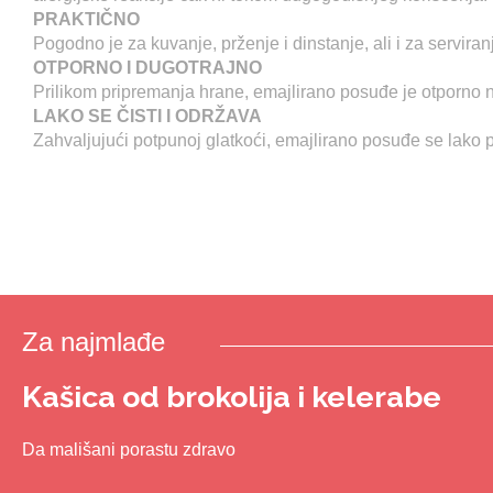
PRAKTIČNO
Pogodno je za kuvanje, prženje i dinstanje, ali i za servira
OTPORNO I DUGOTRAJNO
Prilikom pripremanja hrane, emajlirano posuđe je otporno n
LAKO SE ČISTI I ODRŽAVA
Zahvaljujući potpunoj glatkoći, emajlirano posuđe se lako 
Za najmlađe
Kašica od brokolija i kelerabe
Da mališani porastu zdravo