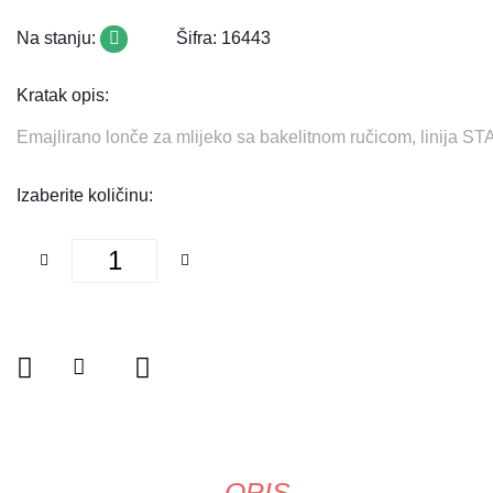
Na stanju:
Šifra: 16443
Kratak opis:
Emajlirano lonče za mlijeko sa bakelitnom ručicom, linija
Izaberite količinu:
OPIS