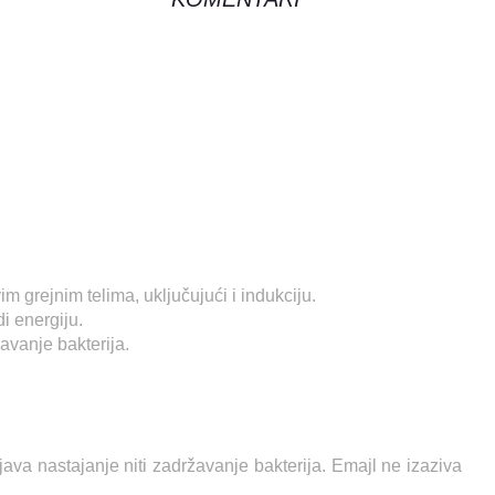
 grejnim telima, uključujući i indukciju.
di energiju.
avanje bakterija.
java nastajanje niti zadržavanje bakterija. Emajl ne izaziva