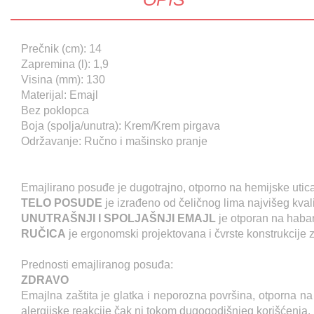
Prečnik (cm): 14
Zapremina (l): 1,9
Visina (mm): 130
Materijal: Emajl
Bez poklopca
Boja (spolja/unutra): Krem/Krem pirgava
Održavanje: Ručno i mašinsko pranje
Emajlirano posuđe je dugotrajno, otporno na hemijske uticaj
TELO POSUDE
je izrađeno od čeličnog lima najvišeg kvali
UNUTRAŠNJI I SPOLJAŠNJI EMAJL
je otporan na haban
RUČICA
je ergonomski projektovana i čvrste konstrukcije
Prednosti emajliranog posuđa:
ZDRAVO
Emajlna zaštita je glatka i neporozna površina, otporna na 
alergijske reakcije čak ni tokom dugogodišnjeg korišćenja.