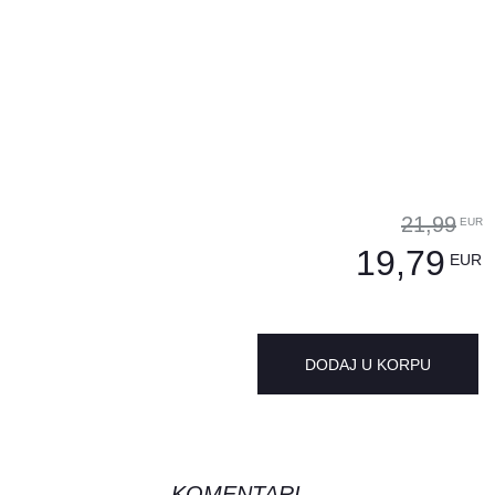
21,99
EUR
19,79
EUR
DODAJ U KORPU
KOMENTARI