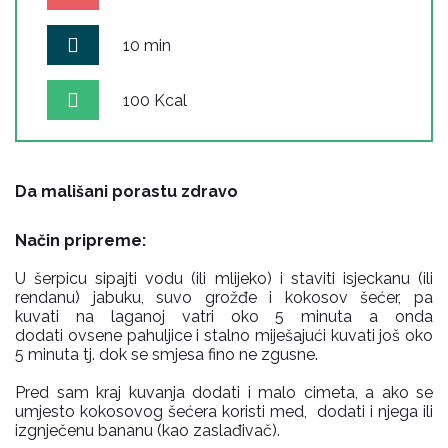
10 min
100 Kcal
Da mališani porastu zdravo
Način pripreme:
U šerpicu sipajti vodu (ili mlijeko) i staviti isjeckanu (ili
rendanu) jabuku, suvo grožđe i kokosov šećer, pa
kuvati na laganoj vatri oko 5 minuta a onda
dodati ovsene pahuljice i stalno miješajući kuvati još oko
5 minuta tj. dok se smjesa fino ne zgusne.
Pred sam kraj kuvanja dodati i malo cimeta, a ako se
umjesto kokosovog šećera koristi med, dodati i njega ili
izgnječenu bananu (kao zaslađivač).