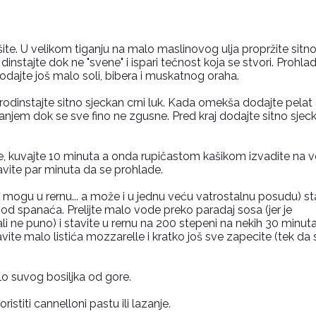
ite. U velikom tiganju na malo maslinovog ulja propržite sitn
 dinstajte dok ne "svene" i ispari tečnost koja se stvori. Prohlad
 Dodajte još malo soli, bibera i muskatnog oraha.
dinstajte sitno sjeckan crni luk. Kada omekša dodajte pelat (
stanjem dok se sve fino ne zgusne. Pred kraj dodajte sitno sjec
de, kuvajte 10 minuta a onda rupičastom kašikom izvadite na v
stavite par minuta da se prohlade.
je mogu u rernu... a može i u jednu veću vatrostalnu posudu) st
od spanaća. Prelijte malo vode preko paradaj sosa (jer je
i ne puno) i stavite u rernu na 200 stepeni na nekih 30 minuta
te malo listića mozzarelle i kratko još sve zapecite (tek da s
lo suvog bosiljka od gore.
titi cannelloni pastu ili lazanje.