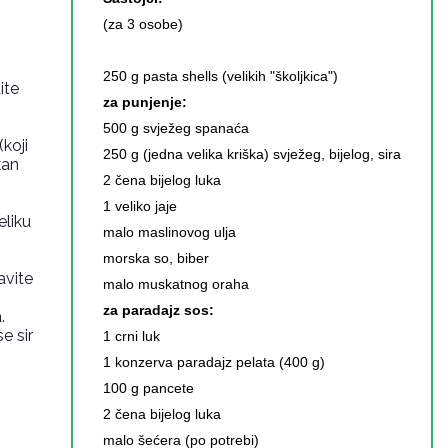
(za 3 osobe)
o
250 g pasta shells (velikih "školjkica")
ite
za punjenje:
500 g svježeg spanaća
koji
250 g (jedna velika kriška) svježeg, bijelog, sira
kan
2 čena bijelog luka
1 veliko jaje
eliku
malo maslinovog ulja
morska so, biber
avite
malo muskatnog oraha
za paradajz sos:
.
e sir
1 crni luk
1 konzerva paradajz pelata (400 g)
100 g pancete
2 čena bijelog luka
malo šećera (po potrebi)