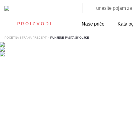
PROIZVODI
Naše priče
Katalo
/
/
POČETNA STRANA
RECEPTI
PUNJENE PASTA ŠKOLJKE