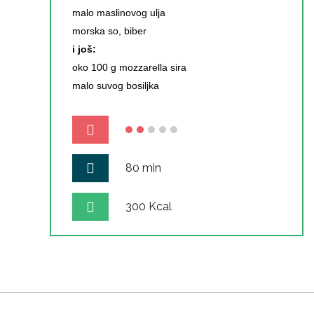
malo maslinovog ulja
morska so, biber
i još:
oko 100 g mozzarella sira
malo suvog bosiljka
80 min
300 Kcal