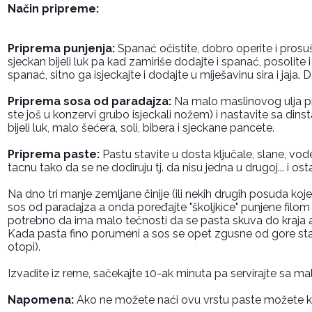
Način pripreme:
Priprema punjenja:
Spanać očistite, dobro operite i prosuš
sjeckan bijeli luk pa kad zamiriše dodajte i spanać, posolite i
spanać, sitno ga isjeckajte i dodajte u miješavinu sira i jaja.
Priprema sosa od paradajza:
Na malo maslinovog ulja pro
ste još u konzervi grubo isjeckali nožem) i nastavite sa din
bijeli luk, malo šećera, soli, bibera i sjeckane pancete.
Priprema paste:
Pastu stavite u dosta ključale, slane, vo
tacnu tako da se ne dodiruju tj. da nisu jedna u drugoj... i o
Na dno tri manje zemljane činije (ili nekih drugih posuda ko
sos od paradajza a onda poređajte "školjkice" punjene filom 
potrebno da ima malo tečnosti da se pasta skuva do kraja al
Kada pasta fino porumeni a sos se opet zgusne od gore stavi
otopi).
Izvadite iz rerne, sačekajte 10-ak minuta pa servirajte sa ma
Napomena:
Ako ne možete naći ovu vrstu paste možete koris