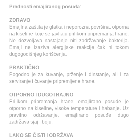
Prednosti emajliranog posuđa:
ZDRAVO
Emajlna zaštita je glatka i neporozna površina, otporna
na kiseline koje se javljaju prilikom pripremanja hrane.
Ne dozvoljava nastajanje niti zadržavanje bakterija.
Emajl ne izaziva alergijske reakcije čak ni tokom
dugogodišnjeg korišćenja.
PRAKTIČNO
Pogodno je za kuvanje, prženje i dinstanje, ali i za
serviranje i čuvanje pripremljene hrane.
OTPORNO I DUGOTRAJNO
Prilikom pripremanja hrane, emajlirano posuđe je
otporno na kiseline, visoke temperature i habanje. Uz
pravilno održavanje, emajlirano posuđe dugo
zadržava sjaj i boju.
LAKO SE ČISTI I ODRŽAVA