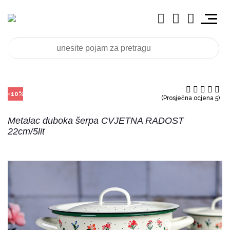
-10%
(Prosječna ocjena 5)
Metalac duboka šerpa CVJETNA RADOST
22cm/5lit