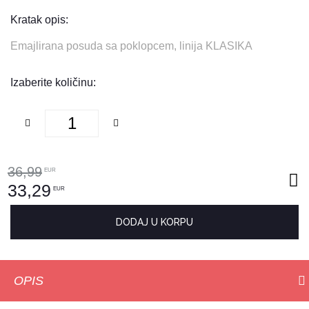
Kratak opis:
Emajlirana posuda sa poklopcem, linija KLASIKA
Izaberite količinu:
36,99
EUR
33,29
EUR
DODAJ U KORPU
OPIS