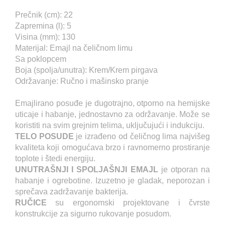
Prečnik (cm): 22
Zapremina (l): 5
Visina (mm): 130
Materijal: Emajl na čeličnom limu
Sa poklopcem
Boja (spolja/unutra): Krem/Krem pirgava
Održavanje: Ručno i mašinsko pranje
Emajlirano posuđe je dugotrajno, otporno na hemijske
uticaje i habanje, jednostavno za održavanje. Može se
koristiti na svim grejnim telima, uključujući i indukciju.
TELO POSUDE
je izrađeno od čeličnog lima najvišeg
kvaliteta koji omogućava brzo i ravnomerno prostiranje
toplote i štedi energiju.
UNUTRAŠNJI I SPOLJAŠNJI EMAJL
je otporan na
habanje i ogrebotine. Izuzetno je gladak, neporozan i
sprečava zadržavanje bakterija.
RUČICE
su ergonomski projektovane i čvrste
konstrukcije za sigurno rukovanje posudom.