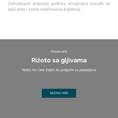
Zahvaljujući potpunoj glatkoći, emajlirano posuđe se
lako pere i nema zadržavanja bakterija.
Glavna jela
Rižoto sa gljivama
Nešto što ćete željeti da podijelite sa prijateljima
SAZNAJ VIŠE