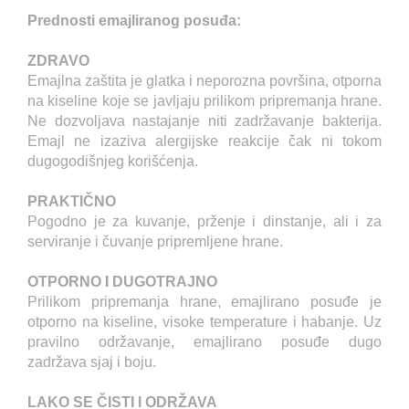
Prednosti emajliranog posuđa:
ZDRAVO
Emajlna zaštita je glatka i neporozna površina, otporna
na kiseline koje se javljaju prilikom pripremanja hrane.
Ne dozvoljava nastajanje niti zadržavanje bakterija.
Emajl ne izaziva alergijske reakcije čak ni tokom
dugogodišnjeg korišćenja.
PRAKTIČNO
Pogodno je za kuvanje, prženje i dinstanje, ali i za
serviranje i čuvanje pripremljene hrane.
OTPORNO I DUGOTRAJNO
Prilikom pripremanja hrane, emajlirano posuđe je
otporno na kiseline, visoke temperature i habanje. Uz
pravilno održavanje, emajlirano posuđe dugo
zadržava sjaj i boju.
LAKO SE ČISTI I ODRŽAVA