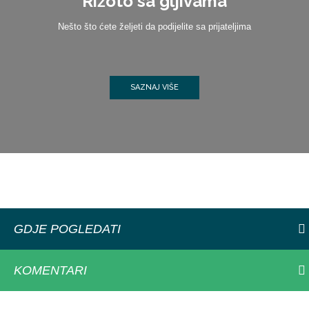
Rižoto sa gljivama
Nešto što ćete željeti da podijelite sa prijateljima
SAZNAJ VIŠE
GDJE POGLEDATI
KOMENTARI