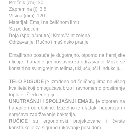
Prečnik (cm): 20
Zapremina (l): 3,5
Visina (mm): 120
Materijal: Emajl na čeličnom limu
Sa poklopcem
Boja (spolja/unutra): Krem/Mint zelena
Održavanje: Ručno i mašinsko pranje
Emajlirano posuđe je dugotrajno, otporno na hemijske
uticaje i habanje, jednostavno za održavanje. Može se
koristiti na svim grejnim telima, uključujući i indukciju.
TELO POSUDE
je izrađeno od čeličnog lima najvišeg
kvaliteta koji omogućava brzo i ravnomerno prostiranje
toplote i štedi energiju.
UNUTRAŠNJI I SPOLJAŠNJI EMAJL
je otporan na
habanje i ogrebotine. Izuzetno je gladak, neporozan i
sprečava zadržavanje bakterija.
RUČICE
su ergonomski projektovane i čvrste
konstrukcije za sigurno rukovanje posudom.