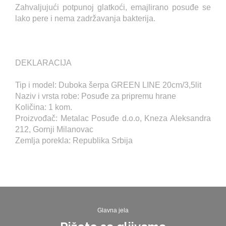
Zahvaljujući potpunoj glatkoći, emajlirano posuđe se
lako pere i nema zadržavanja bakterija.
DEKLARACIJA
Tip i model: Duboka šerpa GREEN LINE 20cm/3,5lit
Naziv i vrsta robe: Posuđe za pripremu hrane
Količina: 1 kom.
Proizvođač: Metalac Posuđe d.o.o, Kneza Aleksandra
212, Gornji Milanovac
Zemlja porekla: Republika Srbija
Glavna jela