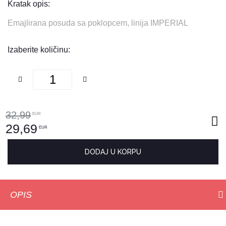
Kratak opis:
Emajlirana posuda sa poklopcem, linija IMPERIAL
Izaberite količinu:
32,99
EUR
29,69
EUR
DODAJ U KORPU
OPIS