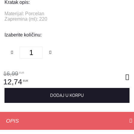
Kratak opis:
Materijal: Porcelan
Zapremina (ml): 220
Izaberite količinu:
16,99
EUR
12,74
EUR
DODAJ U KORPU
OPIS