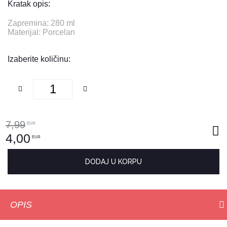
Kratak opis:
Zapremina: 280 ml
Materijal: Porcelan
Izaberite količinu:
7,99
EUR
4,00
EUR
DODAJ U KORPU
OPIS