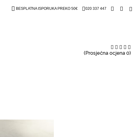
BESPLATNA ISPORUKA PREKO 50€
020 337 447
(Prosječna ocjena 0)