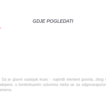
GDJE POGLEDATI
čiji je glavni sastojak kvarc - najtvrđi element granita, zbo
sudopere, u kontrolisanim uslovima meša se sa odgovarajućom 
 kamena.