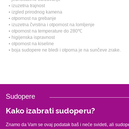
• izuzetna trajnost
• izgled prirodnog kamena
• otpornost na grebanje
• izuzetna čvrstina i otpornost na lomljenje
• otpornost na temperature do 280℃
• higijenska ispravnost
• otpornost na kiseline
• boja sudopere ne bledi i otporna je na sunčeve zrake.
Sudopere
Kako izabrati sudoperu?
​​​​​​​Znamo da Vam se ovaj podatak baš i neće svideti, ali sudo