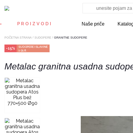
PROIZVODI
Naše priče
Katalo
/
/
POČETNA STRANA
SUDOPERE
GRANITNE SUDOPERE
SUDOPERE I SLAVINE
-15%
1-31.8.
Metalac granitna usadna sudop