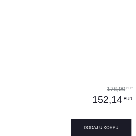
178,99
EUR
152,14
EUR
DODAJ U KORPU