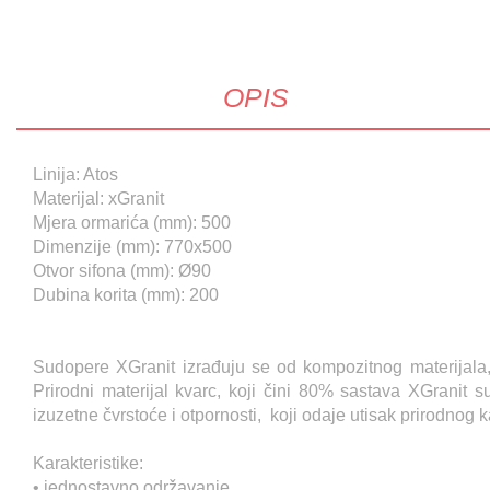
OPIS
Linija: Atos
Materijal: xGranit
Mjera ormarića (mm): 500
Dimenzije (mm): 770x500
Otvor sifona (mm): Ø90
Dubina korita (mm): 200
Sudopere XGranit izrađuju se od kompozitnog materijala, 
Prirodni materijal kvarc, koji čini 80% sastava XGranit 
izuzetne čvrstoće i otpornosti, koji odaje utisak prirodnog
Karakteristike:
• jednostavno održavanje