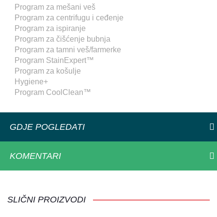
Program za mešani veš
Program za centrifugu i ceđenje
Program za ispiranje
Program za čišćenje bubnja
Program za tamni veš/farmerke
Program StainExpert™
Program za košulje
Hygiene+
Program CoolClean™
GDJE POGLEDATI
KOMENTARI
SLIČNI PROIZVODI