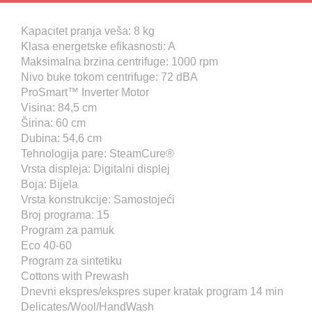
Kapacitet pranja veša: 8 kg
Klasa energetske efikasnosti: A
Maksimalna brzina centrifuge: 1000 rpm
Nivo buke tokom centrifuge: 72 dBA
ProSmart™ Inverter Motor
Visina: 84,5 cm
Širina: 60 cm
Dubina: 54,6 cm
Tehnologija pare: SteamCure®
Vrsta displeja: Digitalni displej
Boja: Bijela
Vrsta konstrukcije: Samostojeći
Broj programa: 15
Program za pamuk
Eco 40-60
Program za sintetiku
Cottons with Prewash
Dnevni ekspres/ekspres super kratak program 14 min
Delicates/Wool/HandWash