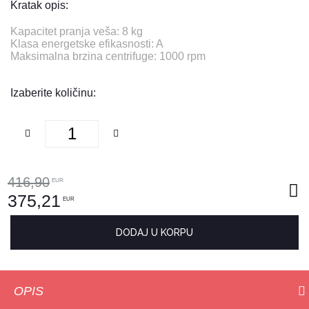
Kratak opis:
Kapacitet pranja veša: 8 kg
Klasa energetske efikasnosti: A
Maksimalna brzina centrifuge: 1000 rpm
Izaberite količinu:
416,90
EUR
375,21
EUR
DODAJ U KORPU
OPIS