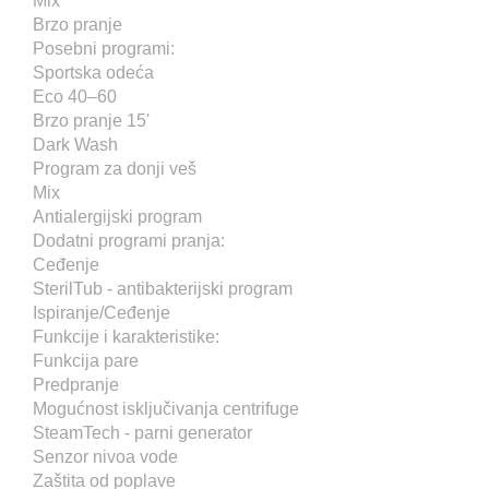
Mix
Brzo pranje
Posebni programi:
Sportska odeća
Eco 40–60
Brzo pranje 15'
Dark Wash
Program za donji veš
Mix
Antialergijski program
Dodatni programi pranja:
Ceđenje
SterilTub - antibakterijski program
Ispiranje/Ceđenje
Funkcije i karakteristike:
Funkcija pare
Predpranje
Mogućnost isključivanja centrifuge
SteamTech - parni generator
Senzor nivoa vode
Zaštita od poplave