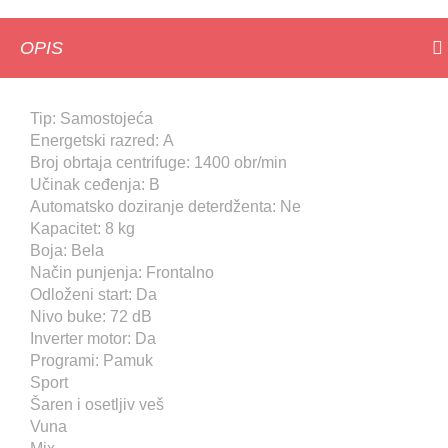
OPIS
Tip: Samostojeća
Energetski razred: A
Broj obrtaja centrifuge: 1400 obr/min
Učinak ceđenja: B
Automatsko doziranje deterdženta: Ne
Kapacitet: 8 kg
Boja: Bela
Način punjenja: Frontalno
Odloženi start: Da
Nivo buke: 72 dB
Inverter motor: Da
Programi: Pamuk
Sport
Šaren i osetljiv veš
Vuna