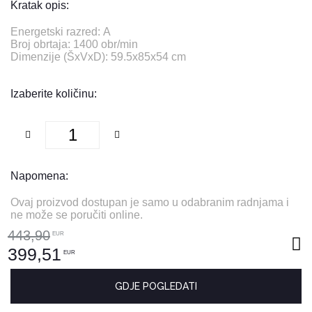
Kratak opis:
Energetski razred: A
Broj obrtaja: 1400 obr/min
Dimenzije (ŠxVxD): 59.5x85x54 cm
Izaberite količinu:
Napomena:
Ovaj proizvod dostupan je samo u odabranim radnjama i
ne može se poručiti online.
443,90
EUR
399,51
EUR
GDJE POGLEDATI