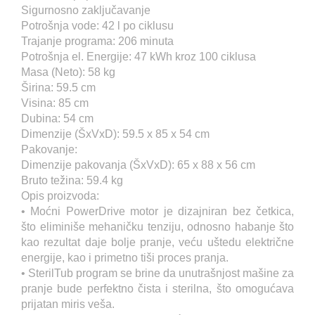
Sigurnosno zaključavanje
Potrošnja vode: 42 l po ciklusu
Trajanje programa: 206 minuta
Potrošnja el. Energije: 47 kWh kroz 100 ciklusa
Masa (Neto): 58 kg
Širina: 59.5 cm
Visina: 85 cm
Dubina: 54 cm
Dimenzije (ŠxVxD): 59.5 x 85 x 54 cm
Pakovanje:
Dimenzije pakovanja (ŠxVxD): 65 x 88 x 56 cm
Bruto težina: 59.4 kg
Opis proizvoda:
• Moćni PowerDrive motor je dizajniran bez četkica,
što eliminiše mehaničku tenziju, odnosno habanje što
kao rezultat daje bolje pranje, veću uštedu električne
energije, kao i primetno tiši proces pranja.
• SterilTub program se brine da unutrašnjost mašine za
pranje bude perfektno čista i sterilna, što omogućava
prijatan miris veša.