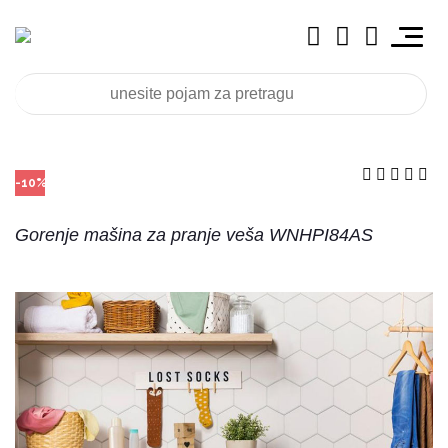
-10%
Gorenje mašina za pranje veša WNHPI84AS