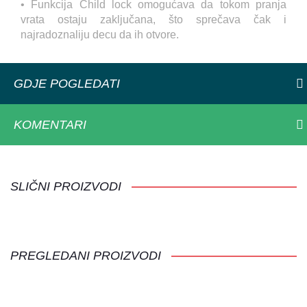
• Funkcija Child lock omogućava da tokom pranja
vrata ostaju zaključana, što sprečava čak i
najradoznaliju decu da ih otvore.
GDJE POGLEDATI
KOMENTARI
SLIČNI PROIZVODI
PREGLEDANI PROIZVODI