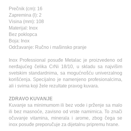
Prečnik (cm): 16
Zapremina (l): 2
Visina (mm): 108
Materijal: Inox
Bez poklopca
Boja: Inox
Održavanje: Ručno i mašinsko pranje
Inox Professional posuđe Metalac je proizvedeno od
nerđajućeg čelika CrNi 18/10, u skladu sa najvišim
svetskim standardnima, sa mogućnošću univerzalnog
korišćenja. Specijalno je namenjeno profesionalcima,
ali i svima koji žele rezultate pravog kuvara.
ZDRAVO KUVANJE
Kuvanje sa minimumom ili bez vode i prženje sa malo
ili bez masnoće, zavisno od vrste namirnica. To znači
očuvanje vitamina, minerala i arome, zbog čega se
inox posuđe preporučuje za dijetalnu pripremu hrane.