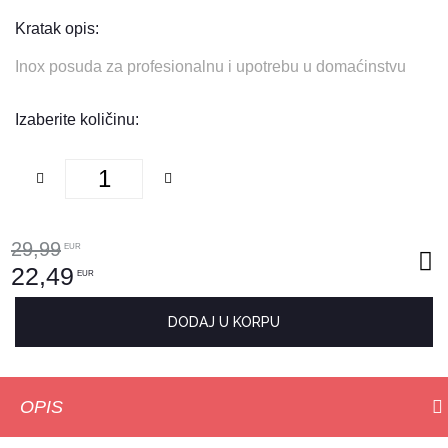
Kratak opis:
Inox posuda za profesionalnu i upotrebu u domaćinstvu
Izaberite količinu:
29,99
EUR
22,49
EUR
DODAJ U KORPU
OPIS