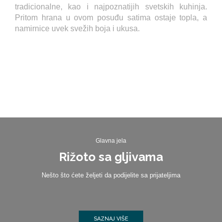
tradicionalne, kao i najpoznatijih svetskih kuhinja.
Pritom hrana u ovom posuđu satima ostaje topla, a
namirnice uvek svežih boja i ukusa.
Glavna jela
Rižoto sa gljivama
Nešto što ćete željeti da podijelite sa prijateljima
SAZNAJ VIŠE