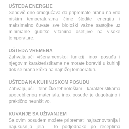
UŠTEDA ENERGIJE
Sendvič dno omogućava da pripremate hranu na vrlo
niskim temperaturama čime štedite energiju i
maksimalno čuvate sve biološki važne sastojke uz
minimalne gubitke vitamina osetljive na visoke
temperature.
UŠTEDA VREMENA
Zahvaljujući višenamenskoj funkciji inox posuđa i
njegovim karakteristikama ne morate boraviti u kuhinji
dok se hrana krčka na najnižoj temperaturi.
UŠTEDA NA KUHINJSKOM POSUĐU
Zahvaljujući tehničko-tehnološkim karakteristikama
upotrebljenog materijala, inox posuđe je dugotrajno i
praktično neuništivo.
KUVANJE SA UŽIVANJEM
Sa ovim posuđem možete pripremati najraznovrsnija i
najukusnija jela i to podjednako po receptima