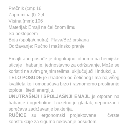
Prečnik (cm): 16
Zapremina (l): 2,4
Visina (mm): 106
Materijal: Emajl na čeličnom limu
Sa poklopcem
Boja (spolja/unutra): Plava/Bež prskana
Održavanje: Ručno i mašinsko pranje
Emajlirano posuđe je dugotrajno, otporno na hemijske
uticaje i habanje, jednostavno za održavanje. Može se
koristiti na svim grejnim telima, uključujući i indukciju.
TELO POSUDE
je izrađeno od čeličnog lima najvišeg
kvaliteta koji omogućava brzo i ravnomerno prostiranje
toplote i štedi energiju.
UNUTRAŠNJI I SPOLJAŠNJI EMAJL j
e otporan na
habanje i ogrebotine. Izuzetno je gladak, neporozan i
sprečava zadržavanje bakterija.
RUČICE
su ergonomski projektovane i čvrste
konstrukcije za sigurno rukovanje posudom.