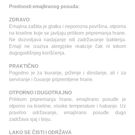
Prednosti emajliranog posuđa:
ZDRAVO
Emajlna zaštita je glatka i neporozna površina, otporna
na kiseline koje se javljaju prilikom pripremanja hrane.
Ne dozvoljava nastajanje niti zadržavanje bakterija.
Emajl ne izaziva alergijske reakcije čak ni tokom
dugogodišnjeg korišćenja.
PRAKTIČNO
Pogodno je za kuvanje, prženje i dinstanje, ali i za
serviranje i čuvanje pripremljene hrane.
OTPORNO I DUGOTRAJNO
Prilikom pripremanja hrane, emajlirano posuđe je
otporno na kiseline, visoke temperature i habanje. Uz
pravilno održavanje, emajlirano posuđe dugo
zadržava sjaj i boju.
LAKO SE ČISTI I ODRŽAVA