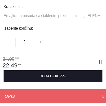
Kratak opis:
Emajlirana posuda sa staklenim poklopcem, linija ELENA
Izaberite količinu:
24,99
EUR
22,49
EUR
DODAJ U KORPU
OPIS