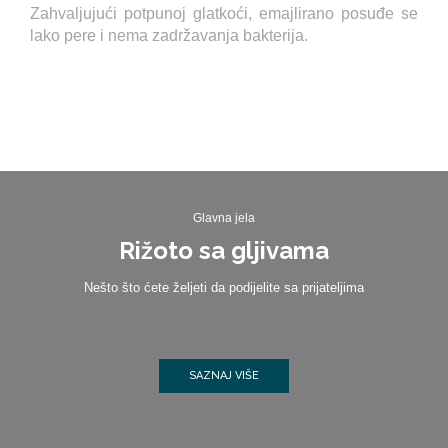
Zahvaljujući potpunoj glatkoći, emajlirano posuđe se
lako pere i nema zadržavanja bakterija.
Glavna jela
Rižoto sa gljivama
Nešto što ćete željeti da podijelite sa prijateljima
SAZNAJ VIŠE