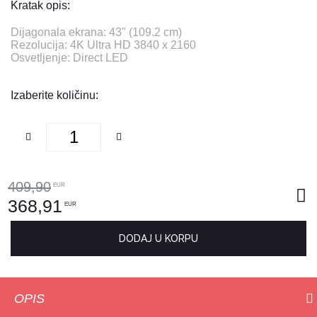
Kratak opis:
Dijagonala ekrana: 43" (109.2 cm)
Rezolucija: 4K Ultra HD 3840 x 2160
Osvetljenje: Direct LED
Izaberite količinu:
409,90
EUR
368,91
EUR
DODAJ U KORPU
OPIS