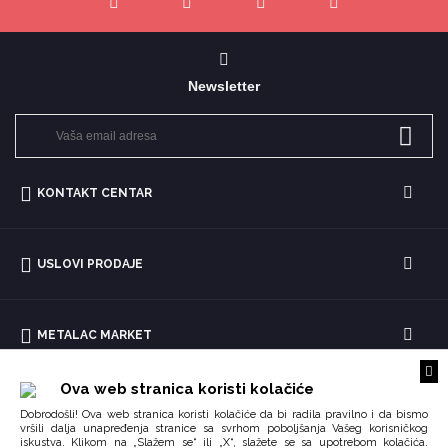
Newsletter
KONTAKT CENTAR
USLOVI PRODAJE
METALAC MARKET
Ova web stranica koristi kolačiće
Dobrodošli! Ova web stranica koristi kolačiće da bi radila pravilno i da bismo
vršili dalja unapređenja stranice sa svrhom poboljšanja Vašeg korisničkog
iskustva. Klikom na „Slažem se“ ili „X“, slažete se sa upotrebom kolačića.