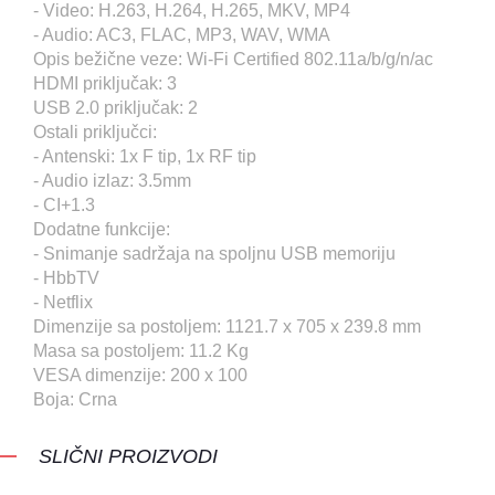
- Video: H.263, H.264, H.265, MKV, MP4
- Audio: AC3, FLAC, MP3, WAV, WMA
Opis bežične veze: Wi-Fi Certified 802.11a/b/g/n/ac
HDMI priključak: 3
USB 2.0 priključak: 2
Ostali priključci:
- Antenski: 1x F tip, 1x RF tip
- Audio izlaz: 3.5mm
- CI+1.3
Dodatne funkcije:
- Snimanje sadržaja na spoljnu USB memoriju
- HbbTV
- Netflix
Dimenzije sa postoljem: 1121.7 x 705 x 239.8 mm
Masa sa postoljem: 11.2 Kg
VESA dimenzije: 200 x 100
Boja: Crna
SLIČNI PROIZVODI