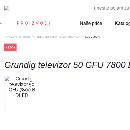
PROIZVODI
Naše priče
Katalo
/
/
POČETNA STRANA
BIJELA TEHNIKA I ELEKTRONIKA
TELEVIZORI
-10%
Grundig televizor 50 GFU 7800