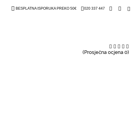
BESPLATNA ISPORUKA PREKO 50€
020 337 447
(Prosječna ocjena 0)