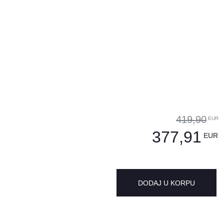
419,90
EUR
377,91
EUR
DODAJ U KORPU